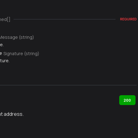
ned[]
REQUIRED
Message (string)
e.
Signature (string)
e
ture.
200
t address.