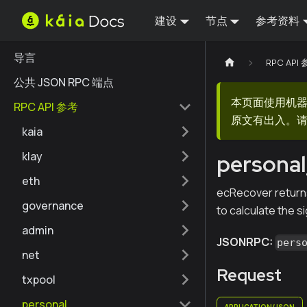
建设
节点
参考资料
导言
RPC API
公共 JSON RPC 端点
本页面使用机
RPC API 参考
原文有出入。请
kaia
klay
persona
eth
ecRecover returns
governance
to calculate the s
admin
JSONRPC:
pers
net
Request
txpool
personal
APPLICATION/JSON