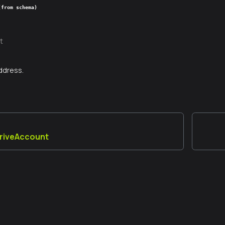
(from schema)
t
ddress.
riveAccount