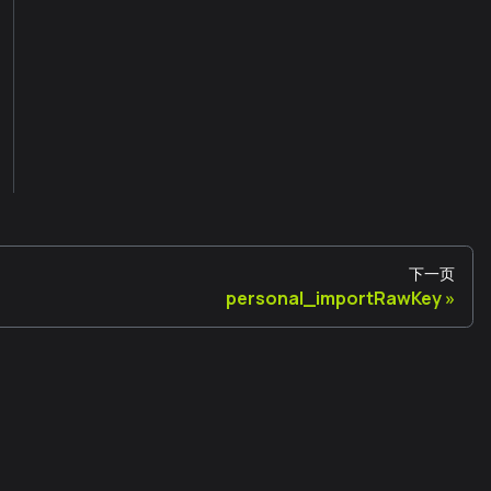
下一页
personal_importRawKey