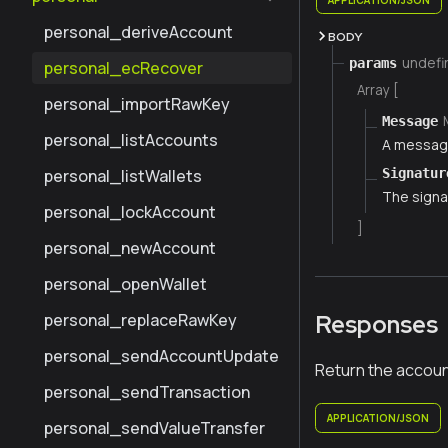
personal_deriveAccount
BODY
undefi
params
personal_ecRecover
Array [
personal_importRawKey
Message
personal_listAccounts
A messag
personal_listWallets
Signatur
The signa
personal_lockAccount
]
personal_newAccount
personal_openWallet
personal_replaceRawKey
Responses
personal_sendAccountUpdate
Return the accoun
personal_sendTransaction
APPLICATION/JSON
personal_sendValueTransfer