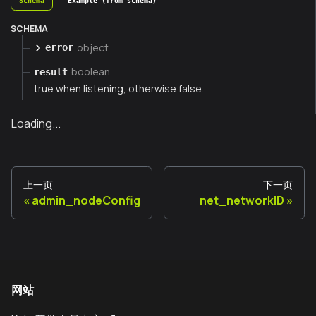
Schema
Example (from schema)
SCHEMA
object
error
boolean
result
true when listening, otherwise false.
Loading...
上一页
下一页
admin_nodeConfig
net_networkID
网站