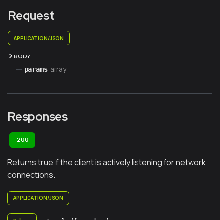
Request
APPLICATION/JSON
BODY
array
params
Responses
200
Returns true if the client is actively listening for network
connections.
APPLICATION/JSON