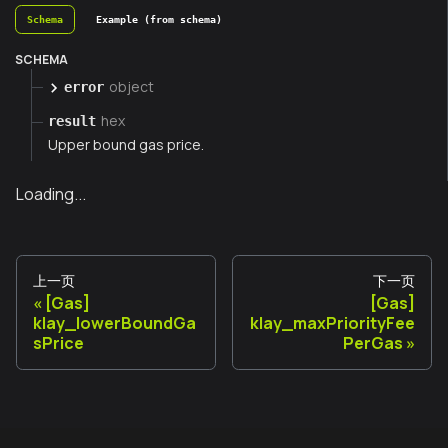
Schema
Example (from schema)
SCHEMA
object
error
hex
result
Upper bound gas price.
Loading...
上一页
下一页
[Gas]
[Gas]
klay_lowerBoundGa
klay_maxPriorityFee
sPrice
PerGas