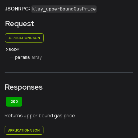
JSONRPC:
klay_upperBoundGasPrice
Request
APPLICATION/JSON
BODY
array
params
Responses
200
Returns upper bound gas price.
APPLICATION/JSON