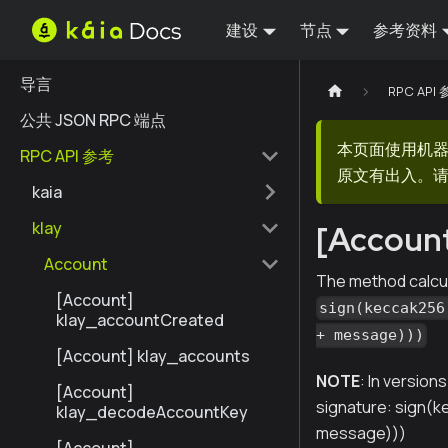
建设
节点
参考资料
导言
RPC API
公共 JSON RPC 端点
本页面使用机
RPC API 参考
原文有出入。请
kaia
klay
[Account
Account
The method calcu
[Account]
sign(keccak256
klay_accountCreated
+ message)))
[Account] klay_accounts
NOTE
: In version
[Account]
signature: sign(
klay_decodeAccountKey
message)))