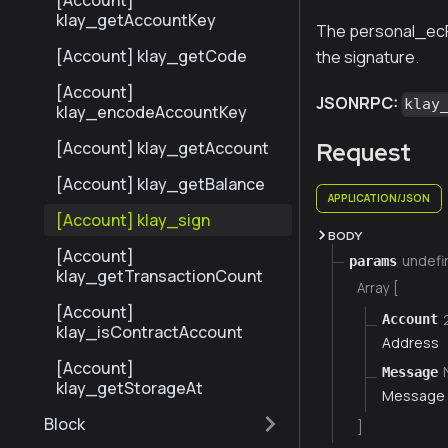
[Account]
klay_getAccountKey
The personal_ec
[Account] klay_getCode
the signature.
[Account]
JSONRPC:
klay
klay_encodeAccountKey
Request
[Account] klay_getAccount
[Account] klay_getBalance
APPLICATION/JSON
[Account] klay_sign
BODY
[Account]
undefi
params
klay_getTransactionCount
Array [
[Account]
Account
klay_isContractAccount
Address
[Account]
Message
klay_getStorageAt
Message 
Block
]