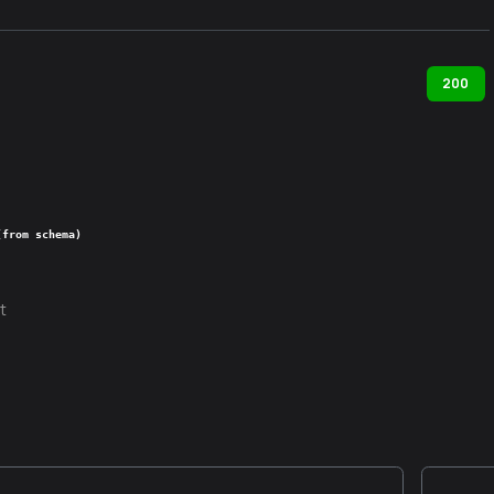
200
(from schema)
t