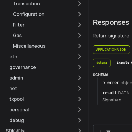
Transaction
Configuration
Responses
Filter
Gas
Return signature
Miscellaneous
APPLICATION/JSON
eth
Schema
Example 
governance
SCHEMA
admin
objec
error
net
DATA
result
txpool
Signature
personal
debug
SDK 和库