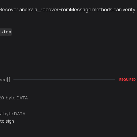
Recover and kaia_recoverFromMessage methods can verify
_sign
ned[]
REQUIRED
20-byte DATA
N-byte DATA
to sign