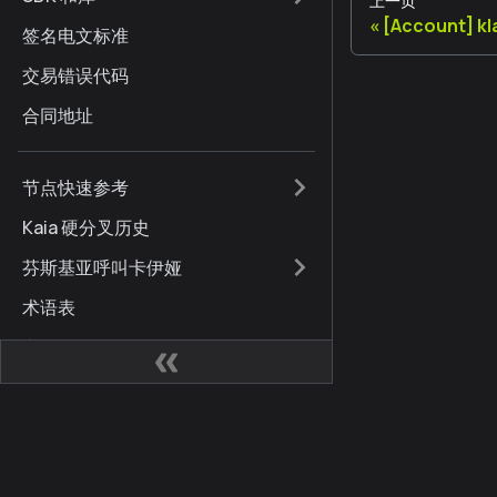
上一页
[Account] k
签名电文标准
交易错误代码
合同地址
节点快速参考
Kaia 硬分叉历史
芬斯基亚呼叫卡伊娅
术语表
常见问题
国际化
品牌指南
网站
社区
文件更新