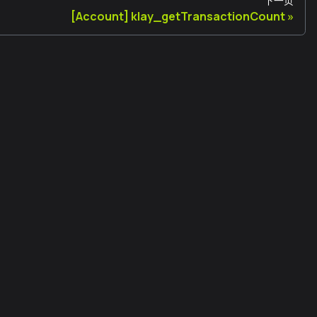
下一页
[Account] klay_getTransactionCount
法律