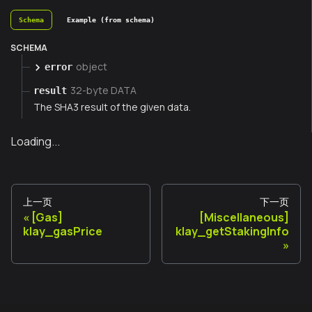
Schema
Example (from schema)
SCHEMA
object
error
32-byte DATA
result
The SHA3 result of the given data.
Loading...
上一页
下一页
[Gas]
[Miscellaneous]
klay_gasPrice
klay_getStakingInfo