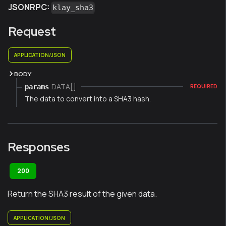
JSONRPC:
klay_sha3
Request
APPLICATION/JSON
BODY
DATA[]
params
REQUIRED
The data to convert into a SHA3 hash.
Responses
200
Return the SHA3 result of the given data.
APPLICATION/JSON