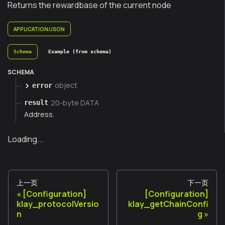
Returns the rewardbase of the current node
APPLICATION/JSON
Schema
Example (from schema)
SCHEMA
object
error
20-byte DATA
result
Address.
Loading...
上一页
下一页
[Configuration]
[Configuration]
klay_protocolVersio
klay_getChainConfi
n
g