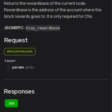
Returns the rewardbase of the current node.
Rewardbase is the address of the account where the
block rewards goes to. It is only required for CNs.
JSONRPC:
klay_rewardbase
Request
APPLICATION/JSON
BODY
array
params
Responses
200