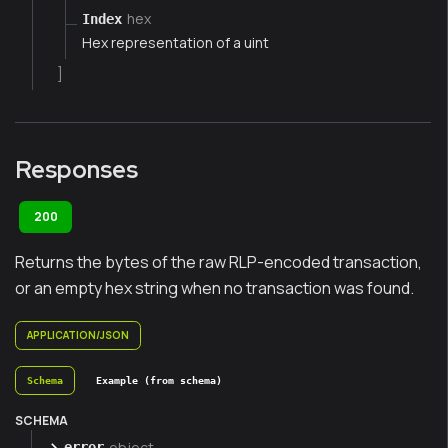
hex
Index
Hex representation of a uint
]
Responses
200
Returns the bytes of the raw RLP-encoded transaction,
or an empty hex string when no transaction was found.
APPLICATION/JSON
Schema
Example (from schema)
SCHEMA
object
error