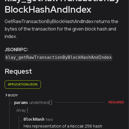
BlockHashAndIndex
GetRawTransactionByBlockHashAndIndex returns the
bytes of the transaction for the given block hash and
index.
JSONRPC:
klay_getRawTransactionByBlockHashAndIndex
Request
APPLICATION/JSON
BODY
undefined[]
params
REQUIRED
Array [
hex
BlockHash
Hex representation of a Keccak 256 hash