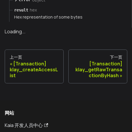
hex
result
Hex representation of some bytes
Loading...
上一页
下一页
[Transaction]
[Transaction]
klay_createAccessL
klay_getRawTransa
ist
ctionByHash
网站
Kaia 开发人员中心