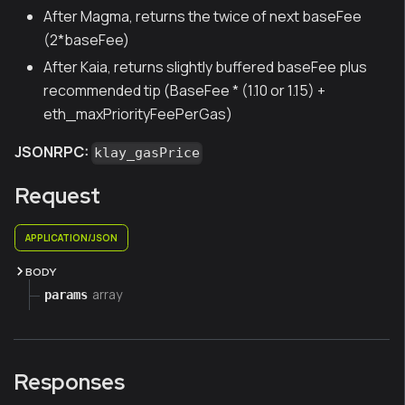
After Magma, returns the twice of next baseFee
(2*baseFee)
After Kaia, returns slightly buffered baseFee plus
recommended tip (BaseFee * (1.10 or 1.15) +
eth_maxPriorityFeePerGas)
JSONRPC:
klay_gasPrice
Request
APPLICATION/JSON
BODY
array
params
Responses