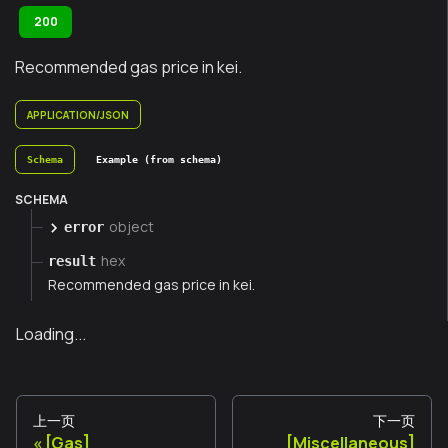
200
Recommended gas price in kei.
APPLICATION/JSON
Schema
Example (from schema)
SCHEMA
object
error
hex
result
Recommended gas price in kei.
Loading...
上一页
下一页
[Gas]
[Miscellaneous]