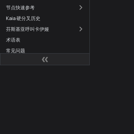
节点快速参考
Kaia 硬分叉历史
芬斯基亚呼叫卡伊娅
术语表
常见问题
国际化
品牌指南
文件更新
网站
社区
Kaia 开发人员中心
Kai
Kaia Square
博客
KIPs
X (for