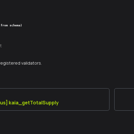
(from schema)
t
 registered validators.
us] kaia_getTotalSupply