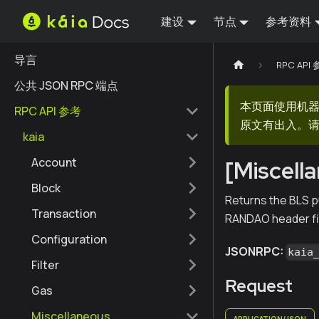
建设
节点
参考资料
导言
RPC API
公共 JSON RPC 端点
本页面使用机
RPC API 参考
原文有出入。请
kaia
Account
[Miscell
Block
Returns the BLS pu
Transaction
RANDAO header fi
Configuration
JSONRPC:
kaia
Filter
Request
Gas
Miscellaneous
APPLICATION/JSON