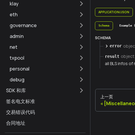
klay
APPLICATION/JSON
eth
governance
Schema
Example 
admin
SCHEMA
objec
error
net
object
result
txpool
all BLS infos of
personal
debug
SDK 和库
上一页
签名电文标准
[Miscellaneo
交易错误代码
合同地址