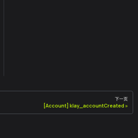
下一页
[Account] klay_accountCreated