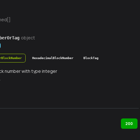
ned[]
object
berOrTag
rBlockNumber
HexadecimalBlockNumber
BlockTag
ck number with type integer
r
200