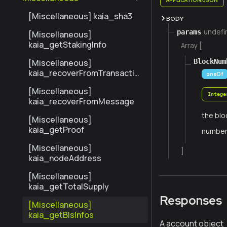
[Miscellaneous] kaia_sha3
BODY
undefi
params
[Miscellaneous]
kaia_getStakingInfo
Array [
BlockNum
[Miscellaneous]
kaia_recoverFromTransactio
oneOf
n
[Miscellaneous]
Intege
kaia_recoverFromMessage
the blo
[Miscellaneous]
kaia_getProof
numbe
[Miscellaneous]
]
kaia_nodeAddress
[Miscellaneous]
kaia_getTotalSupply
Responses
[Miscellaneous]
kaia_getBlsInfos
A account object