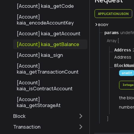
[Account] kaia_getCode
APPLICATION/JSON
[Account]
kaia_encodeAccountKey
BODY
undefi
params
[Account] kaia_getAccount
Array [
[Account] kaia_getBalance
Address
[Account] kaia_sign
Address
[Account]
BlockNum
kaia_getTransactionCount
oneOf
[Account]
Intege
kaia_isContractAccount
the blo
[Account]
kaia_getStorageAt
numbe
Block
]
Transaction