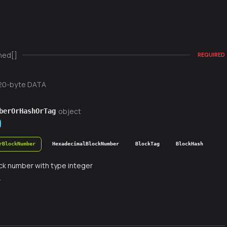
ned[]
REQUIRED
20-byte DATA
object
berOrHashOrTag
rBlockNumber
HexadecimalBlockNumber
BlockTag
BlockHash
ck number with type integer
r