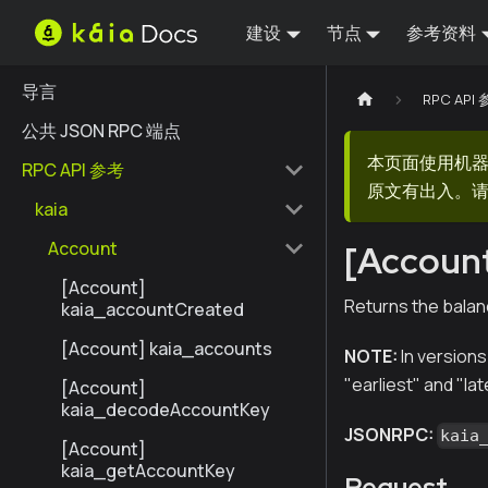
建设
节点
参考资料
导言
RPC API
公共 JSON RPC 端点
本页面使用机
RPC API 参考
原文有出入。请
kaia
Account
[Account
[Account]
Returns the balan
kaia_accountCreated
[Account] kaia_accounts
NOTE:
In versions
"earliest" and "lat
[Account]
kaia_decodeAccountKey
JSONRPC:
kaia
[Account]
kaia_getAccountKey
Request