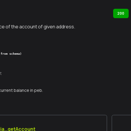
200
ce of the account of given address.
(from schema)
t
current balance in peb.
aia_getAccount