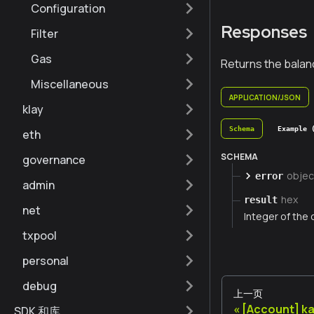
Configuration
Responses
Filter
Gas
Returns the balan
Miscellaneous
APPLICATION/JSON
klay
Schema
Example 
eth
SCHEMA
governance
objec
error
admin
hex
result
net
Integer of the 
txpool
personal
debug
上一页
[Account] k
SDK 和库