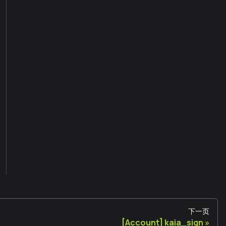
下一页
[Account] kaia_sign