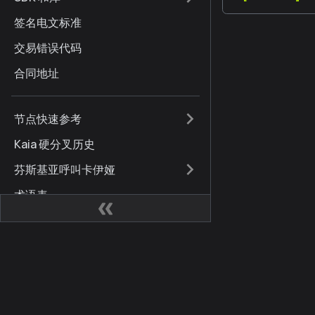
签名电文标准
交易错误代码
合同地址
节点快速参考
Kaia 硬分叉历史
芬斯基亚呼叫卡伊娅
术语表
常见问题
国际化
网站
社区
品牌指南
文件更新
Kaia 开发人员中心
Kai