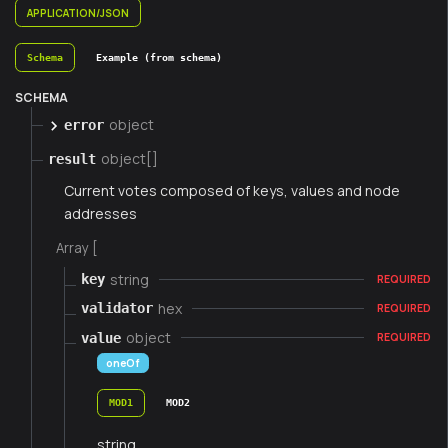
APPLICATION/JSON
Schema
Example (from schema)
SCHEMA
object
error
object[]
result
Current votes composed of keys, values and node
addresses
Array [
string
key
REQUIRED
hex
validator
REQUIRED
object
value
REQUIRED
oneOf
MOD1
MOD2
string