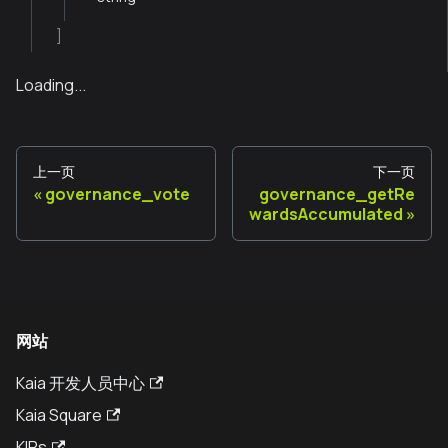
]
Loading...
上一页
下一页
governance_vote
governance_getRe
wardsAccumulated
网站
Kaia 开发人员中心
Kaia Square
KIPs