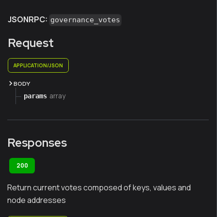
JSONRPC:
governance_votes
Request
APPLICATION/JSON
BODY
array
params
Responses
200
Return current votes composed of keys, values and
node addresses