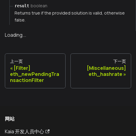
boolean
result
Returns true if the provided solution is valid, otherwise
false.
Loading...
上一页
下一页
[Filter]
[Miscellaneous]
eth_newPendingTra
eth_hashrate
nsactionFilter
网站
Kaia 开发人员中心