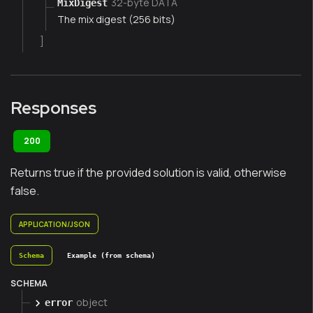
32-byte DATA
MixDigest
The mix digest (256 bits)
]
Responses
200
Returns true if the provided solution is valid, otherwise
false.
APPLICATION/JSON
Schema
Example (from schema)
SCHEMA
object
error