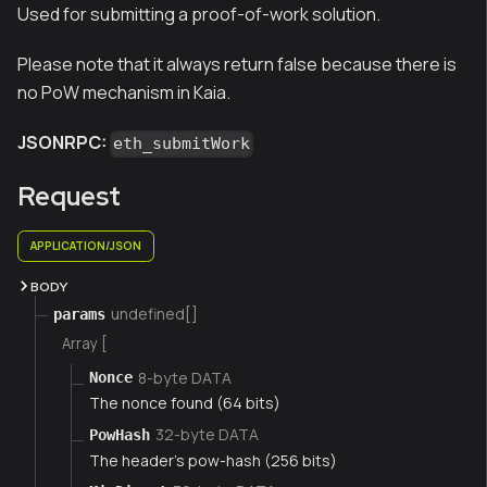
Used for submitting a proof-of-work solution.
Please note that it always return false because there is
no PoW mechanism in Kaia.
JSONRPC:
eth_submitWork
Request
APPLICATION/JSON
BODY
undefined[]
params
Array [
8-byte DATA
Nonce
The nonce found (64 bits)
32-byte DATA
PowHash
The header’s pow-hash (256 bits)