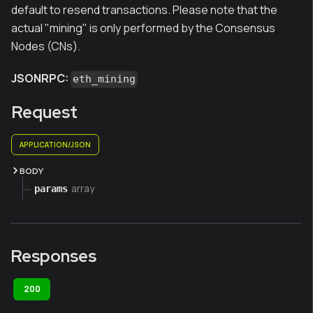
default to resend transactions. Please note that the
actual "mining" is only performed by the Consensus
Nodes (CNs).
JSONRPC:
eth_mining
Request
APPLICATION/JSON
BODY
array
params
Responses
200