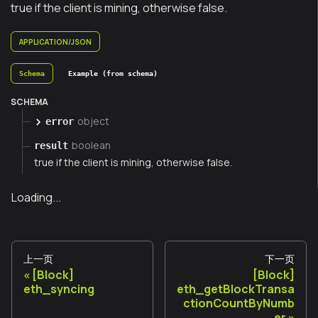
true if the client is mining, otherwise false.
APPLICATION/JSON
Schema
Example (from schema)
SCHEMA
object
error
boolean
result
true if the client is mining, otherwise false.
Loading...
上一页
下一页
[Block]
[Block]
eth_syncing
eth_getBlockTransa
ctionCountByNumb
er