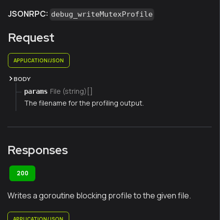
JSONRPC:
debug_writeMutexProfile
Request
APPLICATION/JSON
BODY
File (string)[]
params
The filename for the profiling output.
Responses
200
Writes a goroutine blocking profile to the given file.
APPLICATION/JSON