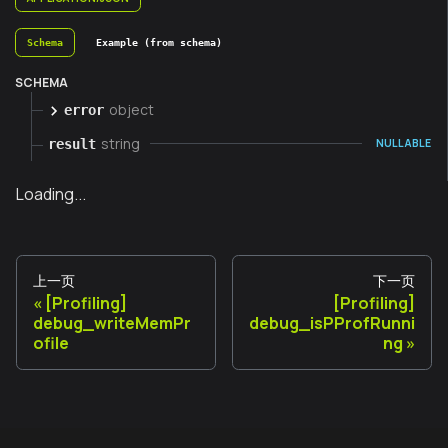
Schema
Example (from schema)
SCHEMA
object
error
string
result
NULLABLE
Loading...
上一页
下一页
[Profiling]
[Profiling]
debug_writeMemPr
debug_isPProfRunni
ofile
ng