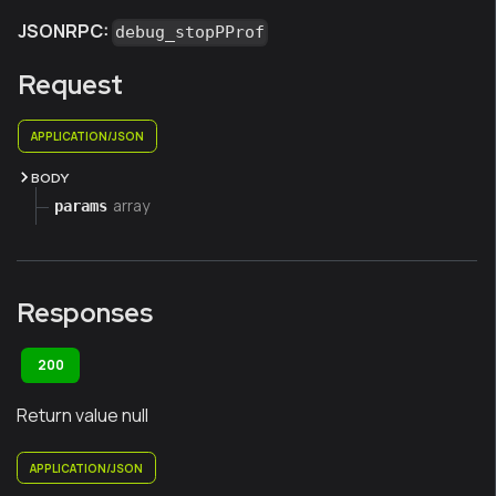
JSONRPC:
debug_stopPProf
Request
APPLICATION/JSON
BODY
array
params
Responses
200
Return value null
APPLICATION/JSON