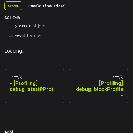
Schema
Example (from schema)
SCHEMA
object
error
string
result
Loading...
上一页
下一页
[Profiling]
[Profiling]
debug_startPProf
debug_blockProfile
网站