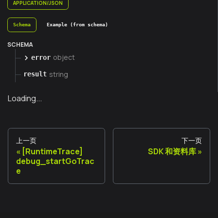
APPLICATION/JSON
Schema
Example (from schema)
SCHEMA
object
error
string
result
Loading...
上一页
下一页
[RuntimeTrace]
SDK 和资料库
debug_startGoTrac
e