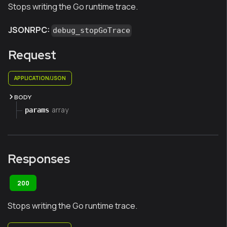
Stops writing the Go runtime trace.
JSONRPC:
debug_stopGoTrace
Request
APPLICATION/JSON
BODY
array
params
Responses
200
Stops writing the Go runtime trace.