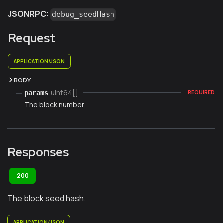
JSONRPC:
debug_seedHash
Request
APPLICATION/JSON
BODY
uint64[]
params
REQUIRED
The block number.
Responses
200
The block seed hash.
APPLICATION/JSON