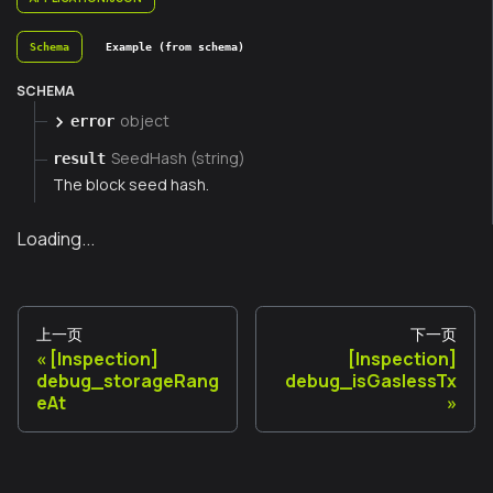
Schema
Example (from schema)
SCHEMA
object
error
SeedHash (string)
result
The block seed hash.
Loading...
上一页
下一页
[Inspection]
[Inspection]
debug_storageRang
debug_isGaslessTx
eAt