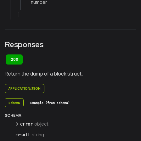
number
]
Responses
200
Return the dump of a block struct.
APPLICATION/JSON
Schema
Example (from schema)
SCHEMA
object
error
string
result