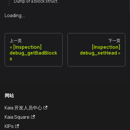
Dump of a block struct.
Loading...
上一页
下一页
[Inspection]
[Inspection]
debug_getBadBlock
debug_setHead
s
网站
Kaia 开发人员中心
Kaia Square
KIPs