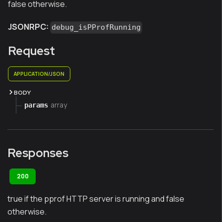
false otherwise.
JSONRPC:
debug_isPProfRunning
Request
APPLICATION/JSON
BODY
array
params
Responses
200
true if the pprof HTTP server is running and false
otherwise.