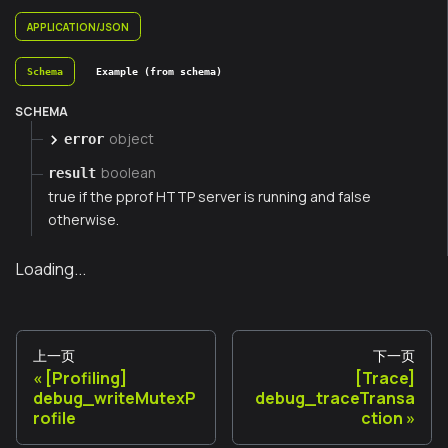
APPLICATION/JSON
Schema
Example (from schema)
SCHEMA
object
error
boolean
result
true if the pprof HTTP server is running and false
otherwise.
Loading...
上一页
下一页
[Profiling]
[Trace]
debug_writeMutexP
debug_traceTransa
rofile
ction