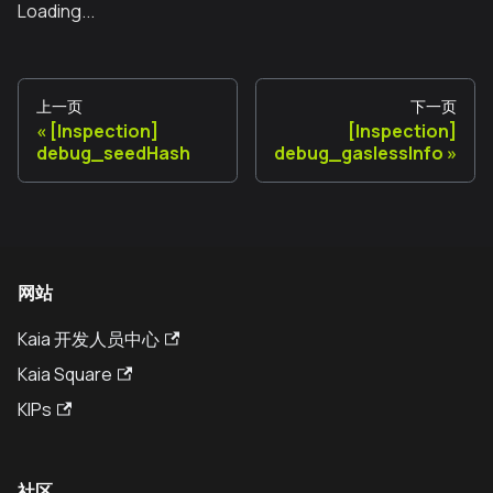
Loading...
上一页
下一页
[Inspection]
[Inspection]
debug_seedHash
debug_gaslessInfo
网站
Kaia 开发人员中心
Kaia Square
KIPs
社区