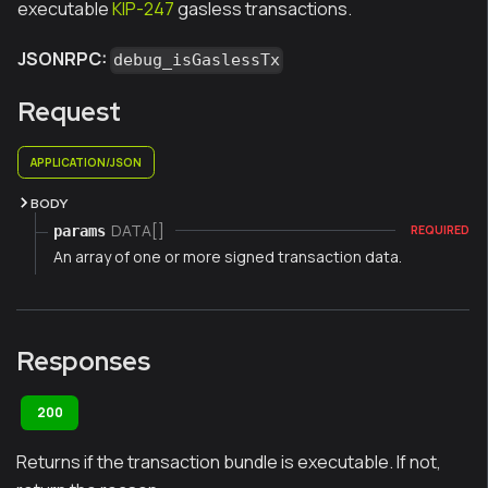
executable
KIP-247
gasless transactions.
JSONRPC:
debug_isGaslessTx
Request
APPLICATION/JSON
BODY
DATA[]
params
REQUIRED
An array of one or more signed transaction data.
Responses
200
Returns if the transaction bundle is executable. If not,