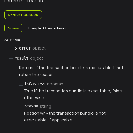
return the reason.
APPLICATION/JSON
Schema
Example (from schema)
SCHEMA
object
error
object
result
Returns if the transaction bundle is executable. If not,
return the reason.
boolean
isGasless
True if the transaction bundle is executable, false
otherwise.
string
reason
Reason why the transaction bundle is not
executable, if applicable.