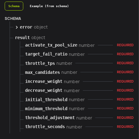
Schema
Example (from schema)
SCHEMA
object
error
object
result
number
activate_tx_pool_size
REQUIRED
number
target_fail_ratio
REQUIRED
number
throttle_tps
REQUIRED
number
max_candidates
REQUIRED
number
increase_weight
REQUIRED
number
decrease_weight
REQUIRED
number
initial_threshold
REQUIRED
number
minimum_threshold
REQUIRED
number
threshold_adjustment
REQUIRED
number
throttle_seconds
REQUIRED