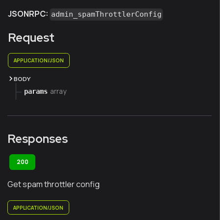
JSONRPC:
admin_spamThrottlerConfig
Request
APPLICATION/JSON
BODY
array
params
Responses
200
Get spam throttler config
APPLICATION/JSON