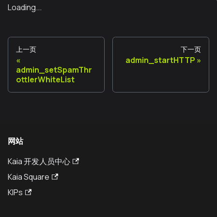
Loading...
上一页
下一页
admin_startHTTP
admin_setSpamThr
ottlerWhiteList
网站
Kaia 开发人员中心
Kaia Square
KIPs