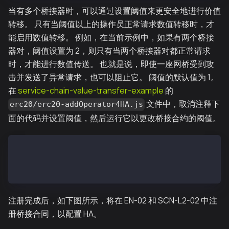
当有多个桥接器时，可以通过设置阈值来更安全地进行价值
转移。 只有当阈值以上的操作员正常请求数值转移时，才
能启用数值转移。 例如，在当前示例中，如果有两个桥接
器对，阈值设置为 2，则只有当两个桥接器对都正常请求
时，才能进行数值传送。 也就是说，即使一座网桥受到攻
击并发送了异常请求，也可以阻止它。 阈值的默认值为 1。
在
service-chain-value-transfer-example
的
文件中，取消注释下
erc20/erc20-addOperator4HA.js
面的代码并设置阈值，然后运行它以更改桥接合约的阈值。
// // set threshold
// await conf.child.newInstanceBridge.methods.setOpe
// await conf.parent.newInstanceBridge.methods.setOp
注册完成后，如下图所示，将在 EN-02 和 SCN-L2-02 中注
册桥接合同，以配置 HA。