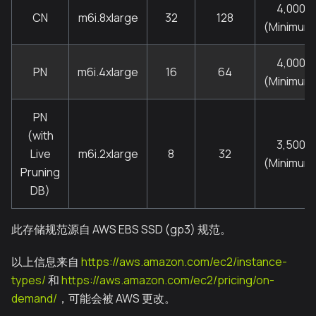
4,000
CN
m6i.8xlarge
32
128
(Minimum
4,000
PN
m6i.4xlarge
16
64
(Minimum
PN
(with
3,500
Live
m6i.2xlarge
8
32
(Minimum
Pruning
DB)
此存储规范源自 AWS EBS SSD (gp3) 规范。
以上信息来自
https://aws.amazon.com/ec2/instance-
types/
和
https://aws.amazon.com/ec2/pricing/on-
demand/
，可能会被 AWS 更改。