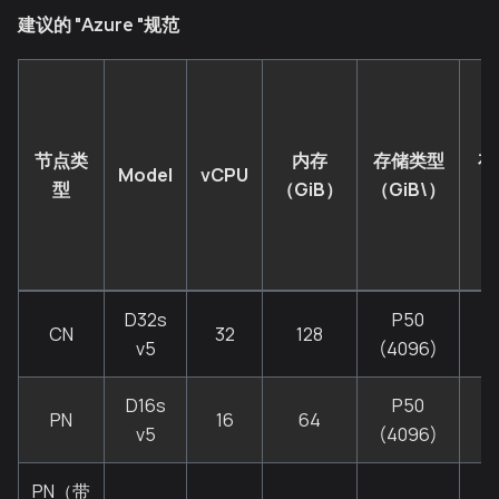
建议的 "Azure "规范
节点类
内存
存储类型
存
Model
vCPU
型
（GiB）
（GiB\）
（
D32s
P50
CN
32
128
v5
(4096)
D16s
P50
PN
16
64
v5
(4096)
PN（带