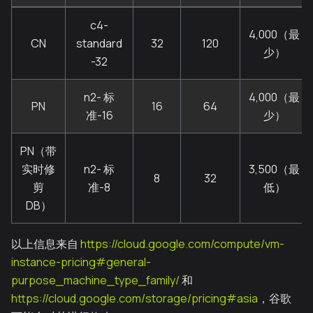
c4-
4,000（最
CN
standard
32
120
少）
-32
n2- 标
4,000（最
PN
16
64
准-16
少）
PN（带
实时修
n2- 标
3,500（最
8
32
剪
准-8
低）
DB）
以上信息来自
https://cloud.google.com/compute/vm-
instance-pricing#general-
purpose_machine_type_family/
和
https://cloud.google.com/storage/pricing#asia
，谷歌