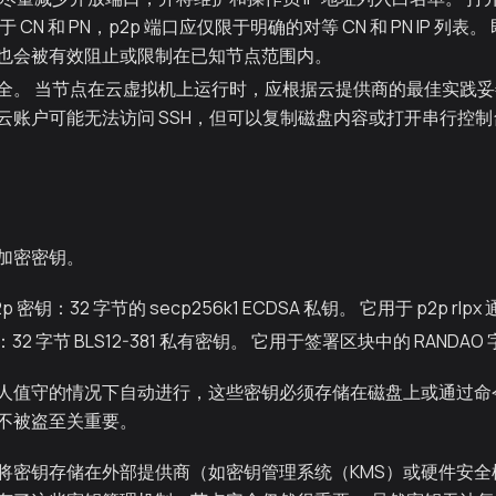
 CN 和 PN，p2p 端口应仅限于明确的对等 CN 和 PN IP 列表。
也会被有效阻止或限制在已知节点范围内。
全。 当节点在云虚拟机上运行时，应根据云提供商的最佳实践妥善
。 云账户可能无法访问 SSH，但可以复制磁盘内容或打开串行控
加密密钥。
 密钥：32 字节的 secp256k1 ECDSA 私钥。 它用于 p2p rl
：32 字节 BLS12-381 私有密钥。 它用于签署区块中的 RANDAO
人值守的情况下自动进行，这些密钥必须存储在磁盘上或通过命
不被盗至关重要。
将密钥存储在外部提供商（如密钥管理系统（KMS）或硬件安全模