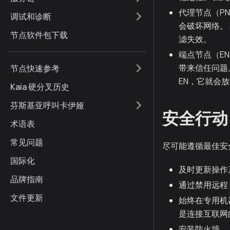
代理节点（PN
调试和诊断
会破坏网络。 
节点软件包下载
滤失效。
端点节点（EN
带来信任问题
节点快速参考
EN，它就会
Kaia 硬分叉历史
芬斯基亚呼叫卡伊娅
安全行动
术语表
常见问题
尽可能遵循最佳安
国际化
及时更新操作
品牌指南
通过禁用远程 
文件更新
始终在专用机
是连接互联网
安装防火墙。 