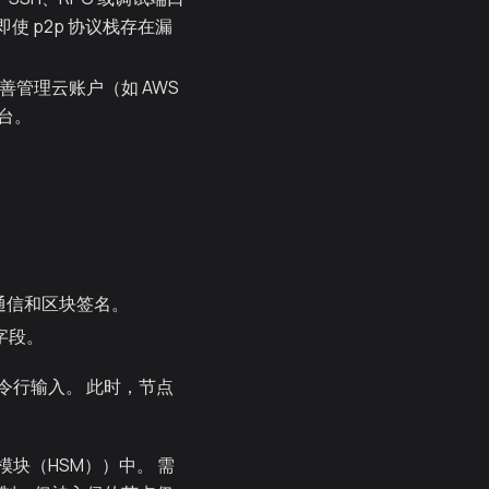
 即使 p2p 协议栈存在漏
管理云账户（如 AWS
制台。
px 通信和区块签名。
 字段。
令行输入。 此时，节点
块（HSM））中。 需