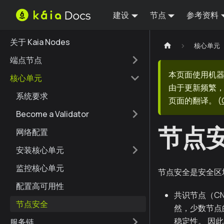
建设
节点
参考资料
关于 Kaia Nodes
核心单元
端点节点
本页面使用机
核心单元
由于更新频繁，
系统要求
页面的翻译。
(
Become a Validator
节点
网络配置
安装核心单元
监控核心单元
节点安全是安全区
配置高可用性
共识节点（CN
节点安全
然，少数节点
稳定性。 因
服务链