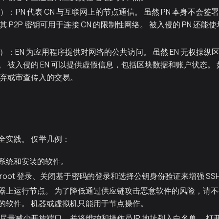
）：PN 代表 CN 与互联网上的节点通信。 虽然 PN 本身不会签
其 P2P 密钥可用于连接 CN 的限制性网络。 被入侵的 PN 还
）：EN 为应用程序提供对网络的公共访问。 虽然 EN 无权操纵区
。 被入侵的 EN 可以提供虚假信息，包括区块数据和账户状态。
放弃或审查传入的交易。
全实践。 仅举几例：
系统和安装的软件。
root 登录、关闭基于密码的登录和选择公钥身份验证来增强 SS
器上运行节点。 为了降低通过供应链攻击恶意软件的风险，请
的软件。 机器或虚拟机只能用于节点操作。
尽量减少开放端口，并将维护和操作员 IP 地址列入白名单。 打开 