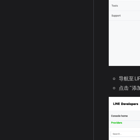
导航至 LI
点击 "添加