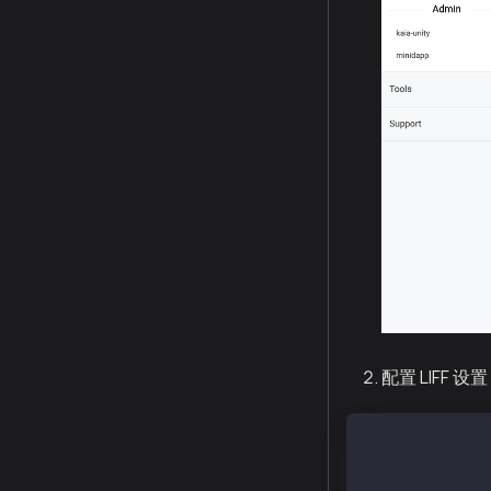
配置 LIFF 设
Size: Choose o
├── Full (enti
├── Tall (75% 