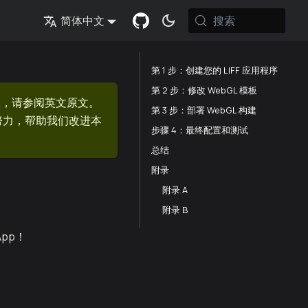
搜索
简体中文
第 1 步：创建您的 LIFF 应用程序
第 2 步：修改 WebGL 模板
息，请参阅英文原文。
第 3 步：部署 WebGL 构建
的努力，帮助我们改进本
步骤 4：最终配置和测试
总结
附录
附录 A
附录 B
App！