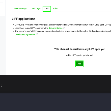
置：
ne of:
re screen)
of screen)