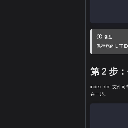
└── Compact (5
Endpoint URL: 
Permissions: E
备注
保存您的 LIFF
第 2 步
index.html 文
在一起。
<!DOCTYPE html
<html lang="en
<head>
  <meta charse