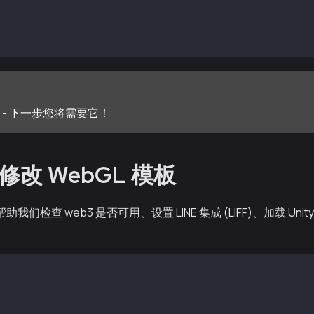
0% of screen)
https://example.com (temporary)
nable as needed
 ID - 下一步您将需要它！
：修改 WebGL 模板
件可帮助我们检查 web3 是否可用、设置 LINE 集成 (LIFF)、加载 U
>
-us">
t="utf-8">