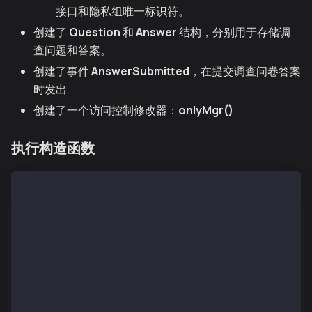
接口和隐私组唯一标识符。
创建了
Question
和
Answer
结构，分别用于存储调
查问题和答案。
创建了事件
AnswerSubmitted
，在提交调查问卷答案
时发出
创建了一个访问控制修改器：
onlyMgr()
执行构造函数
//…
contract SurveyV1 is ISurvey {
//…
    // Constructor accepts raw byte data for the que
    constructor(string memory _title, string memory 
        SURVEY_FACTORY = msg.sender;
        surveyNumber = 0;
        // // Manually push each decoded question in
        for (uint i = 0; i < _questions.length; i++)
            // Create a memory array to hold the opt