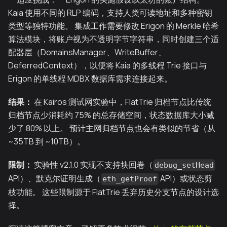
Kaia 使用不同的 RLP 编码，支持人类可读地址和多种密钥
类型等独特功能。 集成工作需要修改 Erigon 的 Merkle 哈希
算法模块，将账户视为不透明字节字符串，同时创建三个适
配器层（DomainsManager、WriteBuffer、
DeferredContext），以便将 Kaia 的多线程 Trie 接口与
Erigon 的单线程 MDBX 数据库需求连接起来。
结果：
在 Kairos 测试网实验中，FlatTrie 归档节点比传统
归档节点少消耗约 75% 的总存储空间，状态数据库大小减
少了 80% 以上。 预计主网归档节点也会有类似的节省（从
~35TB 到 ~10TB）。
限制：
实验性 v2.1.0 实现不支持块回卷（
debug_setHead
API）、默克尔证明生成（
API）或状态剪
eth_getProof
枝功能。 这些限制源于 FlatTrie 丢弃历史分支节点的设计选
择。