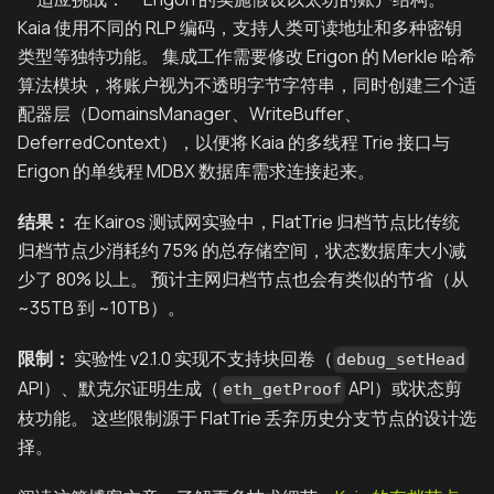
Kaia 使用不同的 RLP 编码，支持人类可读地址和多种密钥
类型等独特功能。 集成工作需要修改 Erigon 的 Merkle 哈希
算法模块，将账户视为不透明字节字符串，同时创建三个适
配器层（DomainsManager、WriteBuffer、
DeferredContext），以便将 Kaia 的多线程 Trie 接口与
Erigon 的单线程 MDBX 数据库需求连接起来。
结果：
在 Kairos 测试网实验中，FlatTrie 归档节点比传统
归档节点少消耗约 75% 的总存储空间，状态数据库大小减
少了 80% 以上。 预计主网归档节点也会有类似的节省（从
~35TB 到 ~10TB）。
限制：
实验性 v2.1.0 实现不支持块回卷（
debug_setHead
API）、默克尔证明生成（
API）或状态剪
eth_getProof
枝功能。 这些限制源于 FlatTrie 丢弃历史分支节点的设计选
择。