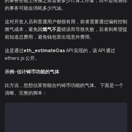
的事务在链上传播之前需要多少计算工作量，而不是猜测你
的事务可能会消耗多少汽油。
这对开发人员和普通用户都很有用，前者需要通过编程控制
燃气成本，避免因
燃气不足
错误而导致失败，后者则希望提
前知道总费用，避免钱包里出现意外费用。
这是通过
eth_estimateGas
API 实现的，该 API 通过
ethers.js 公开。
示例--估计铸币功能的气体
比方说，您想估算智能合约铸币功能的气体。 下面是一个
清晰、完整的脚本：
const { ethers } = require('ethers');
require('dotenv').config();
const GOLD_CONTRACT_ADDRESS = '0xE13d6C18c52c1de9267