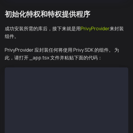
初始化特权和特权提供程序
成功安装所需的库后，接下来就是用
PrivyProvider
来封装
组件。
PrivyProvider 应封装任何将使用 Privy SDK 的组件。 为
此，请打开 _app.tsx 文件并粘贴下面的代码：
import '../styles/globals.css';
import type {AppProps} from 'next/app';
import Head from 'next/head';
import {PrivyProvider} from '@privy-io/react-auth';
import {useRouter} from 'next/router';
function MyApp({Component, pageProps}: AppProps) {
  const router = useRouter();
  return (
    <>
      <Head>
        <title>Privy Auth Starter</title>