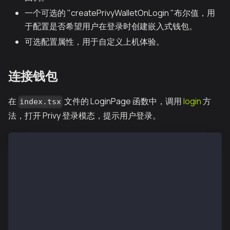
一个可选的 "createPrivyWalletOnLogin "布尔值，用
于配置是否希望用户在登录时创建嵌入式钱包。
可选配置属性，用于自定义上机体验。
连接钱包
在
文件的 LoginPage 函数中，调用
login
方
index.tsx
法，打开 Privy 登录模态，提示用户登录。
 import {usePrivy} from '@privy-io/react-auth';
 const {login} = usePrivy();
  return (
     <div>
        <button onClick={login}>
          Log in
        </button>