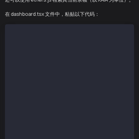
在 dashboard.tsx 文件中，粘贴以下代码：
import {useRouter} from 'next/router';
import React, {useEffect, useState} from 'react';
import {usePrivy, useWallets} from '@privy-io/react-
const {ready, authenticated} = usePrivy();
const {wallets} = useWallets();
useEffect(() => {
    if (ready && !authenticated) {
      router.push('/');
    }
  }, [ready, authenticated, router]);
const [balance, setBalance] = useState("");
async function getBalance() {
  if (!authenticated) {
    console.log("user not authenticated yet");
    return;
  }
  const provider = await wallets[0].getEthersProvide