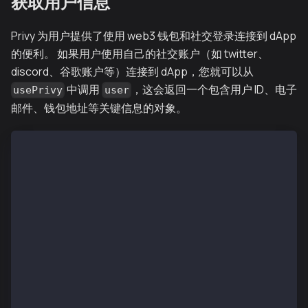
获取用户信息
Privy 为用户提供了使用 web3 钱包和社交登录连接到 dApp
的便利。 如果用户使用自己的社交账户（如 twitter、
discord、谷歌账户等）连接到 dApp，您就可以从
中调用
，这会返回一个包含用户 ID、电子
usePrivy
user
邮件、钱包地址等关键信息的对象。
const  { user }  =  usePrivy();
return (
 {ready && authenticated ? (
    <div className="App"> 
        <div>
            <p>User object</p>
            <textarea value={JSON.stringify(user, nu
	    </div>
    </div>
) : null }
);