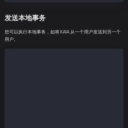
发送本地事务
您可以执行本地事务，如将 KAIA 从一个用户发送到另一个
用户。
const [klayTransferTx, setKlayTransferTx] = useState
async function sendTx() {
  if (!authenticated) {
    console.log("User not authenticated yet");
    return;
  }
  const provider = await wallets[0].getEthersProvide
  const signer = provider?.getSigner()
  console.log(await signer.getAddress());
  const destination = "PASTE DESTINATION WALLET ADDR
  const tx = await signer.sendTransaction({
    to: destination,
    value: ethers.parseEther("0.1"),