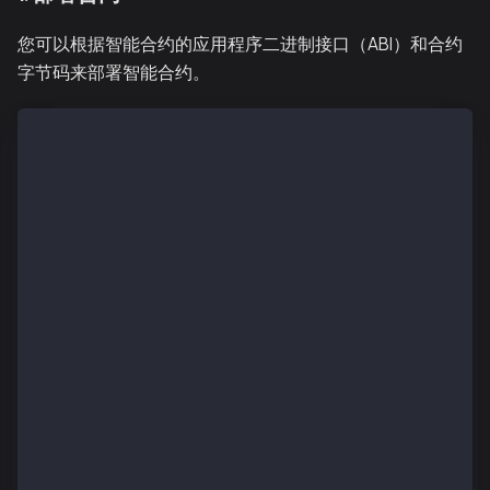
您可以根据智能合约的应用程序二进制接口（ABI）和合约
字节码来部署智能合约。
// add to the existing useState hook.
const [contractAddress, setContractAddress] = useSta
const deployContract = async () => {
  if (!authenticated) {
    console.log("privy not initialized yet");
    return;
  }
  const provider = await wallets[0].getEthersProvide
  const signer = provider.getSigner();
  console.log(await signer.getAddress());
// paste your contractABI
const contractABI = [
    {
      "inputs": [
        {