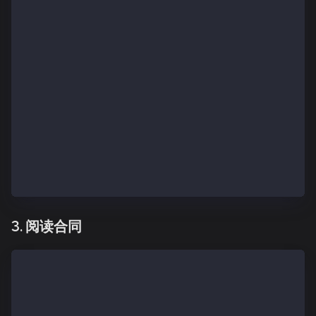
    setContractTx(tx.hash);
}
return (
 {ready && authenticated ? (
    <div className="App">
        <form onSubmit={writeToContract}>
           	<input name="store_value" plac
            <input type="submit" value="Store"/>
        </form> 
        <div>Write-to-contract Tx Hash: ${contractWr
    </div>
) : null }
);
3. 阅读合同
const [readContractMessage, setContractMessage] = us
const readFromContract = async (e) => {
  e.preventDefault();
  if (!authenticated) {