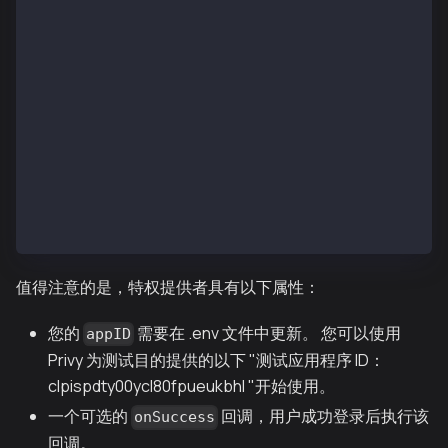
        <meta name="description" content="Privy Auth
      </Head>
      <PrivyProvider
        appId={process.env.NEXT_PUBLIC_PRIVY_APP_ID 
        onSuccess={() => router.push('/dashboard')}
      >
        <Component {...pageProps} />
      </PrivyProvider>
    </>
  );
}
export default MyApp;
值得注意的是，特权提供者具有以下属性：
您的
需要在 .env 文件中更新。 您可以使用
appID
Privy 为测试目的提供的以下 "测试应用程序 ID：
clpispdty00ycl80fpueukbhl "开始使用。
一个可选的
回调，用户成功登录后执行该
onSuccess
回调。