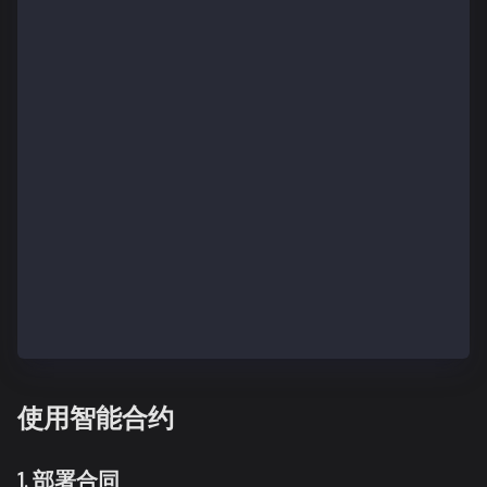
    maxPriorityFeePerGas: "5000000000", // Max prior
    maxFeePerGas: "6000000000000", // Max fee per ga
  })
const receipt = await tx.wait();
console.log(receipt);
setKlayTransferTx(receipt.transactionHash)
}
return (
 {ready && authenticated ? (
         <div className="mt-12 flex flex-col gap-5">
            <button onClick={sendTx}>Send Transactio
            <p>{klayTransferTx ? `KAIA Successfully 
        </div>
) : null }
);
使用智能合约
1. 部署合同