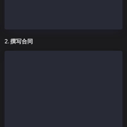
        <p >{contractAddress ? `Contract was Success
    </div>
) : null }
);
2. 撰写合同
const [contractWriteTx, setContractTx] = useState(""
const writeToContract = async (e) => {
  e.preventDefault();
  if (!authenticated) {
    console.log("privy not initialized yet");
    return;
  }
  const provider = await wallets[0].getEthersProvide
  const signer = provider.getSigner();
 const contractABI = [
      {
        "inputs": [