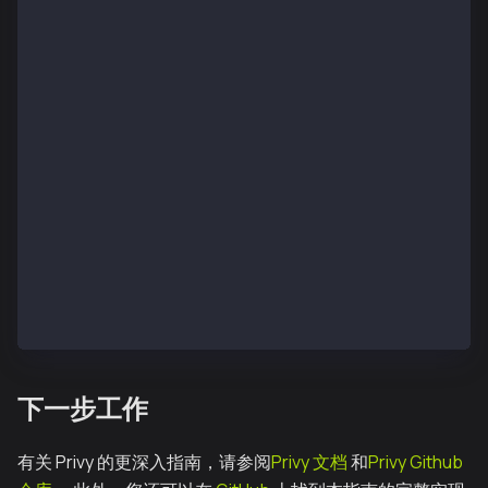
     const contractAddress = "0x3b01E4025B428fFad948
     const contract = new ethers.Contract(contractAd
     // Reading a message from the smart contract
     const contractMessage = await contract.retrieve
     setContractMessage(contractMessage.toString())
}
return (
 {ready && authenticated ? (
    <div className="App">
	    <button onClick={readFromContract}> Rea
        <p>{readContractMessage ? `Message stored in
    </div>
) : null }
);
下一步工作
有关 Privy 的更深入指南，请参阅
Privy 文档
和
Privy Github