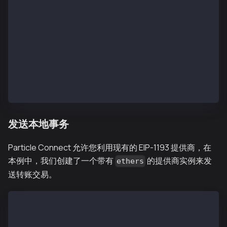
                const userInfo = await getUserInfo()
                setUserInfo(userInfo);
            }
        };
        fetchUserInfo();
    }, [isConnected, getUserInfo]);
    return <h2 className="text-style">Name: {userInf
};
发送本地事务
Particle Connect 允许您利用现有的 EIP-1193 提供商，在
本例中，我们创建了一个带有
的提供商实例来发
ethers
送转账交易。
import { useWallets } from "@particle-network/connec
import { ethers, type Eip1193Provider } from "ethers