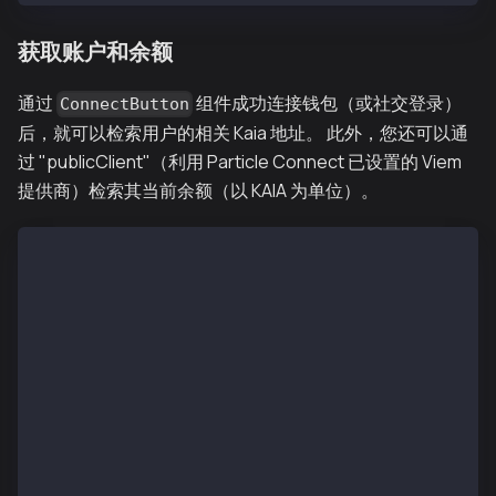
获取账户和余额
通过
组件成功连接钱包（或社交登录）
ConnectButton
后，就可以检索用户的相关 Kaia 地址。 此外，您还可以通
过 "publicClient"（利用 Particle Connect 已设置的 Viem
提供商）检索其当前余额（以 KAIA 为单位）。
"use client";
import { useState, useEffect } from "react";
import {
  ConnectButton,
  useAccount,
  usePublicClient,
} from "@particle-network/connectkit";
import { formatEther } from "viem";
export default function Home() {
  // Account-related states