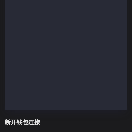
  }, [isConnected, address, publicClient]);
  return (
    <div className="min-h-screen flex flex-col items
      <ConnectButton label="Connect Wallet" />
      {isConnected && (
        <div className="w-full max-w-md mt-6">
          <h2 className="text-xl font-bold text-whit
          <p className="text-lg text-white">
            Address: {address || "Loading..."}
          </p>
          <p className="text-lg text-white">
            Balance: {balance || "Loading..."} {chai
          </p>
        </div>
      )}
    </div>
  );
}
断开钱包连接