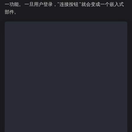
一功能。 一旦用户登录，"连接按钮 "就会变成一个嵌入式
部件。
import { ConnectButton, useAccount } from '@particle
export const App = () => {
    const { address, isConnected, chainId } = useAcc
    // Standard ConnectButton utilization
    return (
        <div>
            <ConnectButton />
            {isConnected && (
                <>
                    <h2>Address: {address}</h2>
                    <h2>Chain ID: {chainId}</h2>
                </>
            )}
        </div>
    );
};