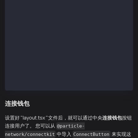
export default function RootLayout({
  children,
}: {
  children: React.ReactNode;
}) {
  return (
    <html lang="en">
      <body className={inter.className}>
        <ParticleConnectkit>{children}</ParticleConn
      </body>
    </html>
  );
}
连接钱包
设置好 "layout.tsx "文件后，就可以通过中央
连接钱包
按钮
连接用户了。 您可以从
@particle-
中导入
来实现这
network/connectkit
ConnectButton