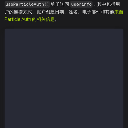
钩子访问
，其中包括用
useParticleAuth()
userinfo
户的连接方式、账户创建日期、姓名、电子邮件和其他
来自
Particle Auth 的相关信息
。
import { useAccount, useParticleAuth, useWallets } f
import { useState, useEffect } from 'react';
export const App = () => {
    const { getUserInfo } = useParticleAuth();
    const { isConnected } = useAccount();
    // Retrieve the primary wallet from the Particle
    const [primaryWallet] = useWallets();
    // Store userInfo in a useState to use it in you
    const [userInfo, setUserInfo] = useState<any>(nu
    useEffect(() => {
        const fetchUserInfo = async () => {
            // Use walletConnectorType as a conditi
            if (primaryWallet?.connector?.walletConn