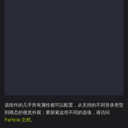
  clientKey: process.env.NEXT_PUBLIC_CLIENT_KEY!,
  appId: process.env.NEXT_PUBLIC_APP_ID!,
  walletConnectors：[authWalletConnectors({})],
  plugins：[
    wallet({
      entryPosition：EntryPosition.BR, // 定位
      visible: true, // 决定是否显示钱包模式
    }),
  ],
  chains：[kaiaMainnet, kaiaTestnet],
});
export const ParticleConnectkit = ({ children }: Rea
  return <ConnectKitProvider config={config}>{childr
}；
该组件的几乎所有属性都可以配置，从支持的不同登录类型
到模态的视觉外观；要探索这些不同的选项，请访问
Particle 文档
。