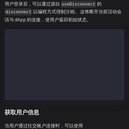
用户登录后，可以通过源自
的
useDisconnect
以编程方式强制注销。 这将断开当前活动会
disconnect
话与 dApp 的连接，使用户返回初始状态。
import { useDisconnect } from "@particle-network/con
const { disconnect } = useDisconnect();
// Inside your component's JSX
<button
  className="mt-4 w-full bg-red-600 hover:bg-red-70
  onClick={disconnect}
>
  Disconnect
</button>
获取用户信息
当用户通过社交账户连接时，可以使用