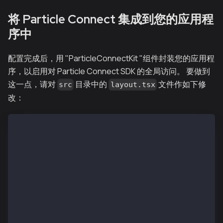
将 Particle Connect 集成到您的应用程
序中
配置完成后，用 "ParticleConnectKit "组件封装您的应用程
序，以启用对 Particle Connect SDK 的全局访问。 要做到
这一点，请对
目录中的
文件作如下修
src
layout.tsx
改：
import { ParticleConnectkit } from '@/connectkit';
import type { Metadata } from 'next';
import { Inter } from 'next/font/google';
import './globals.css';
const inter = Inter({ subsets: ['latin'] });
export const metadata: Metadata = {
  title: 'Particle Connectkit App',
  description: 'Generated by create next app',
};