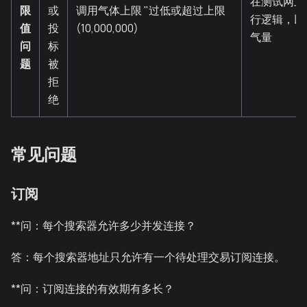
在测试网上
限
或
调用气体上限 "过低或超过上限
行逻辑，以
值
投
(10,000,000)
气量
问
标
题
被
拒
绝
常见问题
订阅
**问：每个搜索器允许多少并发连接？
答：每个搜索器地址只允许有一个待处理交易订阅连接。
**问：订阅连接的有效期有多长？