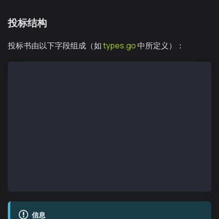
投标结构
投标书由以下字段组成（如
types.go
中所定义）：
type AuctionBid struct {
    TargetTxRaw  []byte         // Raw transaction b
    TargetTxHash common.Hash    // Transaction to ba
    BlockNumber  *big.Int       // Target block numb
    Sender       common.Address // Your searcher add
    To           common.Address // Contract to call
    Nonce        uint64         // Current nonce fro
    Bid          *big.Int       // Your bid in KAIA
    CallGasLimit uint64         // Gas limit for you
    Data         []byte         // Encoded function 
    SearcherSig  []byte         // EIP-712 signature
}
信息