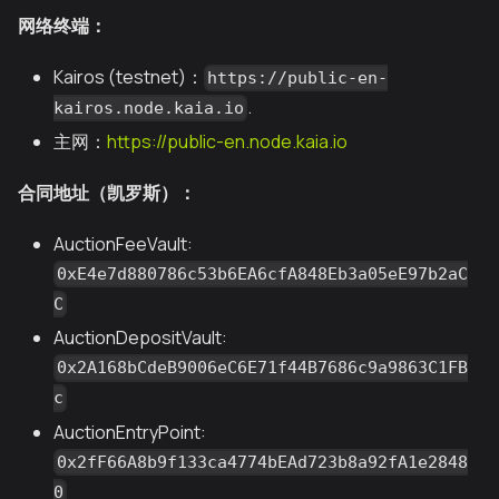
网络终端：
Kairos (testnet)：
https://public-en-
.
kairos.node.kaia.io
主网：
https://public-en.node.kaia.io
合同地址（凯罗斯）：
AuctionFeeVault:
0xE4e7d880786c53b6EA6cfA848Eb3a05eE97b2aC
C
AuctionDepositVault:
0x2A168bCdeB9006eC6E71f44B7686c9a9863C1FB
c
AuctionEntryPoint:
0x2fF66A8b9f133ca4774bEAd723b8a92fA1e2848
0