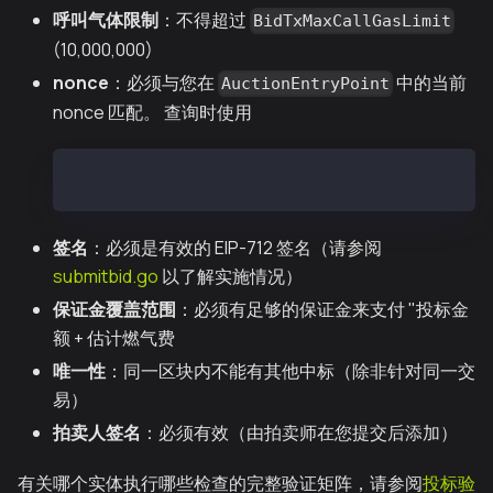
呼叫气体限制
：不得超过
BidTxMaxCallGasLimit
(10,000,000)
nonce
：必须与您在
中的当前
AuctionEntryPoint
nonce 匹配。 查询时使用
cast call 0x2fF66A8b9f133ca4774bEAd723b8a92fA1e2
签名
：必须是有效的 EIP-712 签名（请参阅
submitbid.go
以了解实施情况）
保证金覆盖范围
：必须有足够的保证金来支付 "投标金
额 + 估计燃气费
唯一性
：同一区块内不能有其他中标（除非针对同一交
易）
拍卖人签名
：必须有效（由拍卖师在您提交后添加）
有关哪个实体执行哪些检查的完整验证矩阵，请参阅
投标验