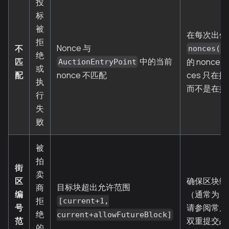
投
标
被
在每次出价
拒
Nonce 与
不
nonces()
绝
中的当前
匹
的 nonce
AuctionEntryPoint
或
配
nonce 不匹配
ces 只在
执
而不是在提
行
失
败
被
拍
街
卖
区
确保区块编
目标块超出允许范围
商
编
（通常为 +1
拒
[current+1,
号
请参阅常见
绝
current+allowFutureBlock]
范
双重提交战
的