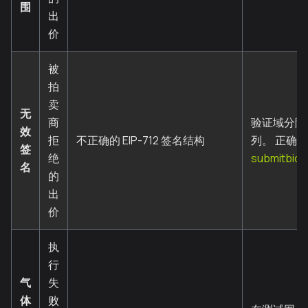
围
出
价
被
拍
卖
无
商
验证域分隔
效
拒
不正确的 EIP-712 签名结构
列。 正确
签
绝
submitbid.
名
的
出
价
执
行
气
失
体
败