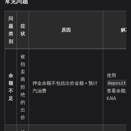
常见问题
问
题
症
原因
解决
类
状
别
被
拍
卖
使用
余
商
额
押金余额不包括出价金额 + 预计
depositB
拒
不
汽油费
查看余额并
绝
足
KAIA
的
出
价