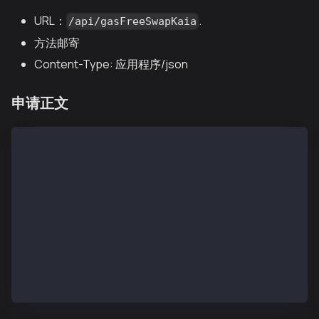
URL：
.
/api/gasFreeSwapKaia
方法邮寄
Content-Type: 应用程序/json
申请正文
{
  "swap": {
    "user": "0x742d35Cc6635C0532925a3b8D400e6D2A4b8E
    "tokenIn": "0xcb00ba2cab67a3771f9ca1fa48fda8881b
    "tokenOut": "0x043c471bEe060e00A56CcD02c0Ca28680
    "amountIn": "1000000",
    "amountOutMin": "950000000000000000",
    "deadline": "1699123456"
  },
  "permitSignature": "0x…65-byte signature string…"
}