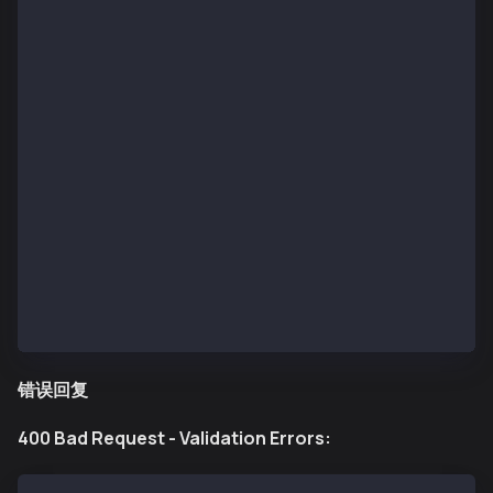
    "status": 1,
    "to": "0x45bD04d5f14DD9AB908109cFEa816F758FaE670
    "type": 49,
    "feePayer": "0x1234567890abcdef1234567890abcdef1
    "feePayerSignatures": ["0x..."],
    "logs": [
      {
        "address": "0x...",
        "topics": ["0x..."],
        "data": "0x..."
      }
    ]
  },
  "status": true,
  "requestId": "req_abc123def456"
}
错误回复
400 Bad Request - Validation Errors: