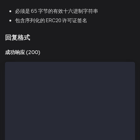
必须是 65 字节的有效十六进制字符串
包含序列化的 ERC20 许可证签名
回复格式
成功响应 (200)
{
  "message": "Request was successful",
  "data": {
    "_type": "TransactionReceipt",
    "blockHash": "0x2a7ae196f6e7363fe3cfc79132c1d162
    "blockNumber": 191523443,
    "contractAddress": null,
    "cumulativeGasUsed": "215000",
    "from": "0x6C4ED74027ab609f506efCdd224041c9F5b5C
    "gasPrice": "25000000000",
    "gasUsed": "215000",
    "hash": "0x0ca73736ceecf2dcf0ec2e1f65760d0b4f734