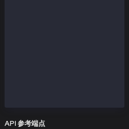
  try {
    const userWallet = new Wallet('your_private_key'
    const result = await executeGaslessSwap({
      rpcUrl: 'https://public-en-kairos.node.kaia.io
      serverUrl: 'https://fee-delegation-kairos.kaia
      userWallet: userWallet,
      contractAddress: '0xaaFe47636ACe87E2B8CAaFADb0
      amountIn: '0.002',
      slippageBps: 50,
    });
    console.log('Transaction hash:', result.data.has
  } catch (error) {
    console.error('💥 Swap failed:', error.message);
  }
}
main();
API 参考端点