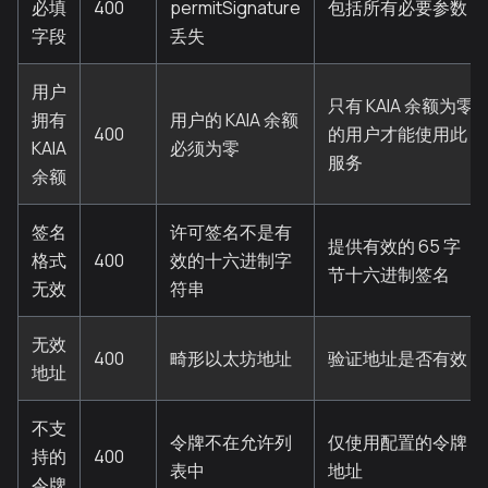
必填
400
permitSignature
包括所有必要参数
字段
丢失
用户
只有 KAIA 余额为零
拥有
用户的 KAIA 余额
400
的用户才能使用此
KAIA
必须为零
服务
余额
签名
许可签名不是有
提供有效的 65 字
格式
400
效的十六进制字
节十六进制签名
无效
符串
无效
400
畸形以太坊地址
验证地址是否有效
地址
不支
令牌不在允许列
仅使用配置的令牌
持的
400
表中
地址
令牌