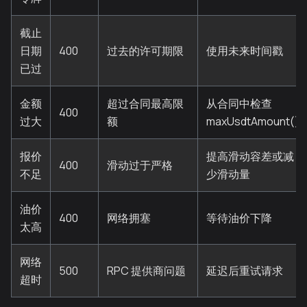
截止
日期
400
过去的许可期限
使用未来时间戳
已过
金额
超过合同最高限
从合同中检查
400
过大
额
maxUsdtAmount()
报价
提高滑动容差或减
400
滑动过于严格
不足
少滑动量
油价
400
网络拥塞
等待油价下降
太高
网络
500
RPC 提供商问题
延迟后重试请求
超时