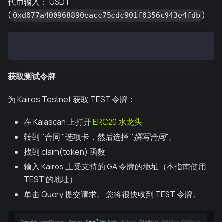
代币输入： USDT
(
)
0xd077a400968890eacc75cdc901f0356c943e4fdb
Token Out: WKAIA (`0x19aac5f612f524b754ca7e7c41cbfa2
获取测试令牌
为 Kairos Testnet 获取 TEST 令牌：
在 Kaiascan 上打开
ERC20 水龙头
转到 "合同 "选项卡，然后选择 "
撰写合同
"。
找到 claim(token) 函数
输入 Kairos 上受支持的 GA 令牌的地址（本指南使用
TEST 的地址）
单击
Query
提交请求。 您将很快收到 TEST 令牌。