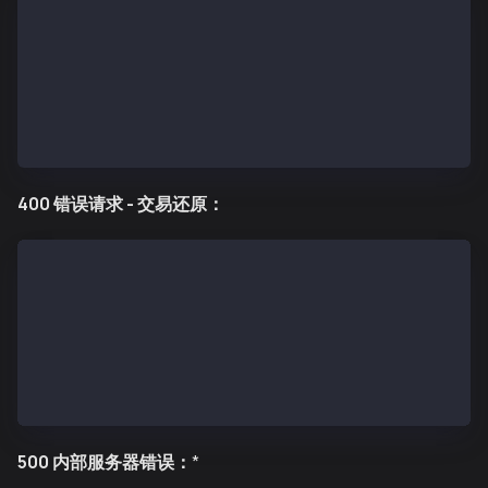
{
  "message": "Bad request",
  "data": "Permit deadline has expired",
  "error": "BAD_REQUEST",
  "status": false,
  "requestId": "req_error_123"
}
400 错误请求 - 交易还原：
{
  "message": "Bad request",
  "data": "execution reverted: Permit already used",
  "error": "BAD_REQUEST",
  "status": false,
  "requestId": "req_revert_456"
}
500 内部服务器错误：
*