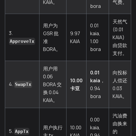
KAIA。
气费。
bora
天然气
用户为
0.01
(0.01
3.
GSR 批
9.97
kaia,
KAIA)
准
KAIA
1.00
ApproveTx
由贷款
BORA。
bora
支付。
用户用
0.01
向投标
0.06
10.00
kaia
，
人偿还
4.
BORA 交
SwapTx
卡亚
0.94
0.03
换 0.04
bora
KAIA。
KAIA。
汽油费
0.00
由换来
用户执行
10.00
kaia,
5.
的
AppTx
主 tx。
KAIA
0.94