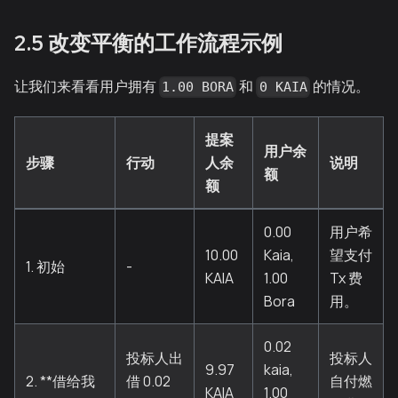
2.5 改变平衡的工作流程示例
让我们来看看用户拥有
和
的情况。
1.00 BORA
0 KAIA
提案
用户余
步骤
行动
人余
说明
额
额
0.00
用户希
10.00
Kaia,
望支付
1. 初始
-
KAIA
1.00
Tx 费
Bora
用。
0.02
投标人出
投标人
9.97
kaia,
2. **借给我
借 0.02
自付燃
KAIA
1.00