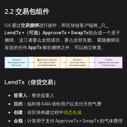
2.2 交易包组件
GA 通过
交易捆绑
进行操作，即区块链客户端将_只_
LendTx +（可选）ApproveTx + SwapTx
组合成一个原子
捆绑。 这三者要么全部成功，要么全部失败。 紧随捆绑后
发送的任何
AppTx
都在捆绑之外，可以独立恢复。
LendTx（借贷交易）
签署人
：整块提案人
目的
：临时将 KAIA 借给用户以支付天然气费
创建
：在区块构建过程中
动态生成
金额
：计算用于支付 ApproveTx + SwapTx 的气体费用