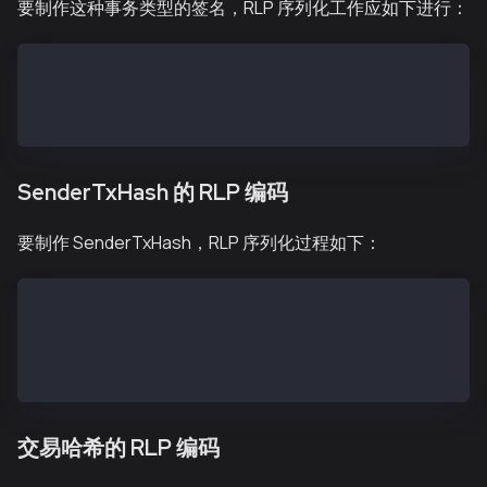
要制作这种事务类型的签名，RLP 序列化工作应如下进行：
SigRLP = encode([encode([type, nonce, gasPrice, gas,
SigHash = keccak256(SigRLP)
Signature = sign(SigHash, <private key>)
SenderTxHash 的 RLP 编码
要制作 SenderTxHash，RLP 序列化过程如下：
txSignatures (a single signature) = [[v, r, s]]
txSignatures (two signatures) = [[v1, r1, s1], [v2, 
SenderTxHashRLP = type + encode([nonce, gasPrice, ga
SenderTxHash = keccak256(SenderTxHashRLP)
交易哈希的 RLP 编码