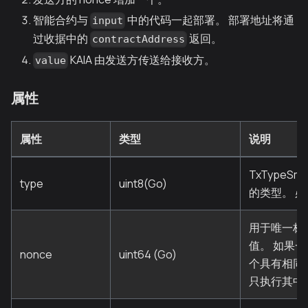
智能合约与
中的代码一起部署。 部署地址将通
input
过收据中的
返回。
contractAddress
KAIA 由发送方传送给接收方。
value
属性
属性
类型
说明
TxTypeSma
type
uint8(Go)
的类型。 必须
用于唯一标
值。 如果
nonce
uint64 (Go)
个具有相同 
只执行其中