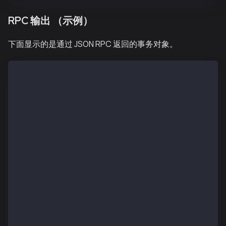
RPC 输出 （示例）
下面显示的是通过 JSON RPC 返回的事务对象。
{
  "blockHash": "0x7ad6ed1f9955be00db8fb5452125f0e9a3
  "blockNumber": "0x1",
  "contractAddress": null,
  "from": "0x0fcda0f2efbe1b4e61b487701ce4f2f8abc3723
  "gas": "0x174876e800",
  "gasPrice": "0x5d21dba00",
  "gasUsed": "0x53fc",
  "input": "0x68656c6c6f",
  "logs": [],
  "logsBloom": "0x0000000000000000000000000000000000
  "nonce": "0x4",
  "senderTxHash": "0x7311ef305064f2a6997c16cc8b5fc3f
  "signatures": [
    {
      "V": "0x25",