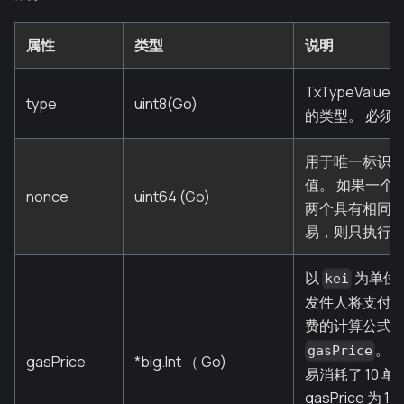
属性
类型
说明
TxTypeValueT
type
uint8(Go)
的类型。 必须为 
用于唯一标识
值。 如果一个
nonce
uint64 (Go)
两个具有相同 no
易，则只执行
以
为单位
kei
发件人将支付交
费的计算公式
。 
gasPrice
gasPrice
*big.Int （ Go)
易消耗了 10 
gasPrice 为 