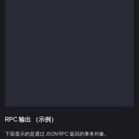
TxHash e983f38b814891990f3ca57028c2230dc7e907eb313c8
SenderTxHashRLP 0x28f9027d8204d219830f4240947b65b75d
SenderTxHash e983f38b814891990f3ca57028c2230dc7e907e
    TX(e983f38b814891990f3ca57028c2230dc7e907eb313c8
    Type:          TxTypeSmartContractDeploy
    From:          0xa94f5374Fce5edBC8E2a8697C153316
    To:            0x7b65B75d204aBed71587c9E519a8927
    Nonce:         1234
    GasPrice:      0x19
    GasLimit:      0xf4240
    Value:         0xa
    Signature:     [{"V":"0x25","R":"0xfcd107738fb47
    Data:          363038303630343035323334383031353
    HumanReadable: true
    CodeFormat:    CodeFormatEVM
    Hex:           28f9027d8204d219830f4240947b65b75
RPC 输出 （示例）
下面显示的是通过 JSON RPC 返回的事务对象。