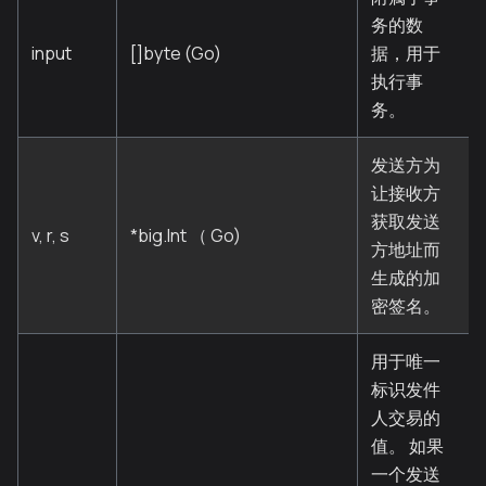
务的数
input
[]byte (Go)
据，用于
执行事
务。
发送方为
让接收方
获取发送
v, r, s
*big.Int （ Go)
方地址而
生成的加
密签名。
用于唯一
标识发件
人交易的
值。 如果
一个发送