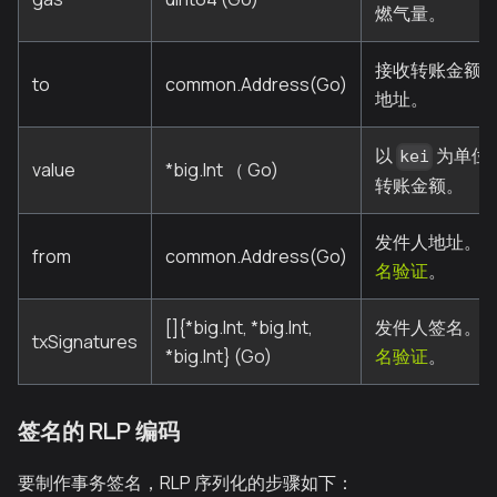
燃气量。
接收转账金额
to
common.Address(Go)
地址。
以
为单位的 
kei
value
*big.Int （ Go)
转账金额。
发件人地址。 
from
common.Address(Go)
名验证
。
[]{*big.Int, *big.Int,
发件人签名。 
txSignatures
*big.Int} (Go)
名验证
。
签名的 RLP 编码
要制作事务签名，RLP 序列化的步骤如下：