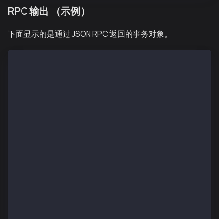
RPC 输出 （示例）
下面显示的是通过 JSON RPC 返回的事务对象。
{
  "blockHash": "0xeff95d8c57d668aa274a0eaeff942ecc2c
  "blockNumber": "0x1",
  "contractAddress": null,
  "from": "0x33c97827c33d8c5e07eb263ed6ec5c229e8b475
  "gas": "0x174876e800",
  "gasPrice": "0x5d21dba00",
  "gasUsed": "0x5208",
  "input": "0x",
  "logs": [],
  "logsBloom": "0x0000000000000000000000000000000000
  "nonce": "0x0",
  "senderTxHash": "0xff0e9a45aa8741d528baf84069cd3b5
  "signatures": [
    {
      "V": "0x25",
      "R": "0xed8aa552324101a99792860d479cd488b7f67a