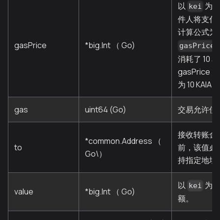
以
为单
kei
件人将支付
计算公式为
gasPrice
*big.Int （ Go)
gasPrice
消耗了 10
gasPrice
为 10 KAIA
gas
uint64 (Go)
交易允许使
接收转账金
*common.Address （
to
前，该值必
Go\）
持指定地址
以
为单
kei
value
*big.Int （ Go)
额。