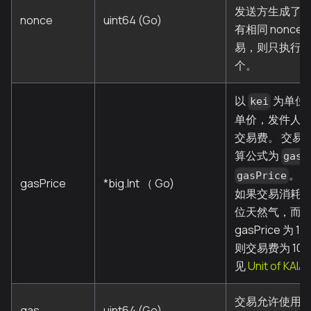
发送方生成了
nonce
uint64 (Go)
有相同 nonce
易，则只执行
个。
以
为单位
kei
单价，发件人
交易费。 交易
算公式为
*
gas
。 
gasPrice
gasPrice
*big.Int （ Go)
如果交易消耗了 
位天然气，而
gasPrice 为 1
则交易费为 10 K
见
Unit of KAIA
.
交易允许使用
gas
uint64 (Go)