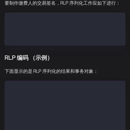
要制作缴费人的交易签名，RLP 序列化工作应如下进行：
txSignatures (a single signature) = [[v, r, s]]
txSignatures (two signatures) = [[v1, r1, s1], [v2, 
TxHashRLP = type + encode([nonce, gasPrice, gas, to,
TxHash = keccak256(TxHashRLP)
RLP 编码 （示例）
下面显示的是 RLP 序列化的结果和事务对象：
ChainID 0x1
PrivateKey 0x45a915e4d060149eb4365960e6a7a45f3343930
PublicKey.X 0x3a514176466fa815ed481ffad09110a2d344f6
PublicKey.Y 0x8072e77939dc03ba44790779b7a1025baf3003
SigRLP 0xf90240b9023af90237288204d219830f4240947b65b
SigHash 0xa921fa892d5dec0837bd32c1fb77fc3b2df57ec0b0
Signature f845f84325a0fcd107738fb47750ba727610aefd6d
TxHashRLP 0x28f9027d8204d219830f4240947b65b75d204abe