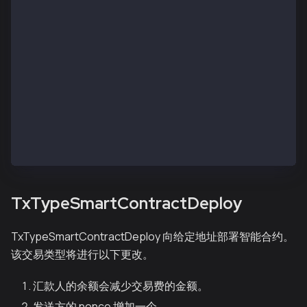
      "R": "0xd63673e1be7919e7ca42de64931c853fc56855
      "S": "0x57bc916a50856b4d197f6856f16370f72f3bb0
    }
  ],
  "status": "0x1",
  "to": "0x75c3098be5e4b63fbac05838daaee378dd48098d"
  "transactionHash": "0x7311ef305064f2a6997c16cc8b5
  "transactionIndex": "0x4",
  "type": "TxTypeValueTransferMemo",
  "typeInt": 16,
  "value": "0x989680"
}
TxTypeSmartContractDeploy
TxTypeSmartContractDeploy 向给定地址部署智能合约。
该交易类型将进行以下更改。
汇款人的余额会减少交易费的金额。
发送方的 nonce 增加一个。