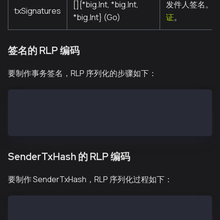
[]{*big.Int, *big.Int,
发件人签名。 
txSignatures
*big.Int} (Go)
证
。
签名的 RLP 编码
要制作事务签名，RLP 序列化的步骤如下：
SigRLP = encode([encode([type, nonce, gasPrice, gas,
SigHash = keccak256(SigRLP)
Signature = sign(SigHash, <private key>)
SenderTxHash 的 RLP 编码
要制作 SenderTxHash，RLP 序列化过程如下：
txSignatures (a single signature) = [[v, r, s]]
txSignatures (two signatures) = [[v1, r1, s1], [v2, 