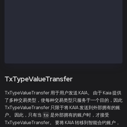
      "S": "0x524dbf481ea1d77c20f4d4354cc208c3149ddf
    }
  ],
  "status": "0x1",
  "to": "0xd03227635c90c7986f0e3a4e551cefbca8c55316"
  "transactionHash": "0xff0e9a45aa8741d528baf84069c
  "transactionIndex": "0x0",
  "type": "TxTypeLegacyTransaction",
  "typeInt": 0,
  "value": "0x174876e800"
}
TxTypeValueTransfer
TxTypeValueTransfer 用于用户发送 KAIA。 由于 Kaia 提供
了多种交易类型，使每种交易类型只服务于一个目的，因此
TxTypeValueTransfer 只限于将 KAIA 发送到外部拥有的账
户。 因此，只有当
是外部拥有的账户时，才接受
to
TxTypeValueTransfer。 要将 KAIA 转移到智能合约账户，