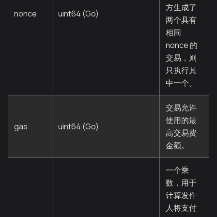
方生成了
nonce
uint64 (Go)
两个具有
相同
nonce 的
交易，则
只执行其
中一个。
交易允许
使用的最
gas
uint64 (Go)
高交易费
金额。
一个乘
数，用于
计算发件
人将支付