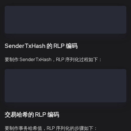
SigRLP = encode([encode([type, nonce, gasPrice, gas,
SigHash = keccak256(SigRLP)
Signature = sign(SigHash, <private key>)
SenderTxHash 的 RLP 编码
要制作 SenderTxHash，RLP 序列化过程如下：
txSignatures (a single signature) = [[v, r, s]]
txSignatures (two signatures) = [[v1, r1, s1], [v2, 
SenderTxHashRLP = type + encode([nonce, gasPrice, ga
SenderTxHash = keccak256(SenderTxHashRLP)
交易哈希的 RLP 编码
要制作事务哈希值，RLP 序列化的步骤如下：