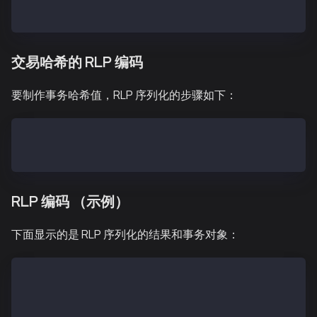
SenderTxHash = keccak256(SenderTxHashRLP)
交易哈希的 RLP 编码
要制作事务哈希值，RLP 序列化的步骤如下：
TxHashRLP = encode([nonce, gasPrice, gas, to, value,
TxHash = keccak256(TxHashRLP)
RLP 编码 （示例）
下面显示的是 RLP 序列化的结果和事务对象：
ChainID 0x1
PrivateKey 0x45a915e4d060149eb4365960e6a7a45f3343930
PublicKey.X 0x3a514176466fa815ed481ffad09110a2d344f6