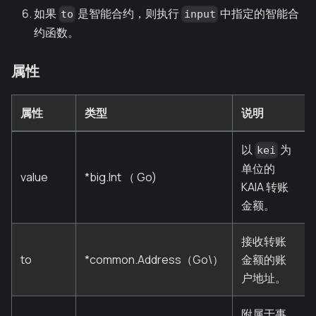
如果
是智能合约，则执行
中指定的智能合
to
input
约函数。
属性
属性
类型
说明
以
为
kei
单位的
value
*big.Int （ Go)
KAIA 转账
金额。
接收转账
to
*common.Address（Go\）
金额的账
户地址。
附属于事