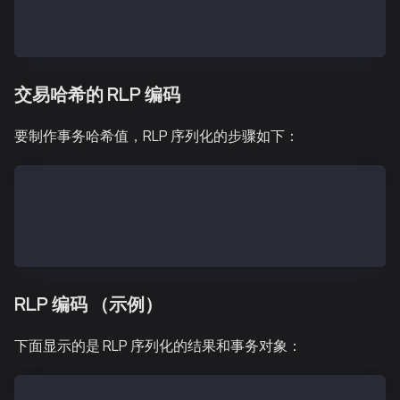
SenderTxHashRLP = type + encode([nonce, gasPrice, g
SenderTxHash = keccak256(SenderTxHashRLP)
交易哈希的 RLP 编码
要制作事务哈希值，RLP 序列化的步骤如下：
txSignatures (a single signature) = [[v, r, s]]
txSignatures (two signatures) = [[v1, r1, s1], [v2, 
TxHashRLP = type + encode([nonce, gasPrice, gas, to,
TxHash = keccak256(TxHashRLP)
RLP 编码 （示例）
下面显示的是 RLP 序列化的结果和事务对象：
ChainID 0x1