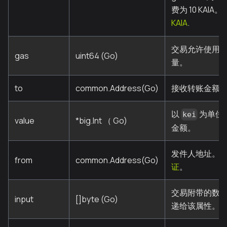
费为 10 KAIA。
KAIA
.
交易允许使用
gas
uint64 (Go)
量。
to
common.Address(Go)
接收转账金额
以
为单位的 
kei
value
*big.Int （ Go)
金额。
发件人地址。 
from
common.Address(Go)
证
。
交易附带的数据
input
[]byte (Go)
递给该属性。