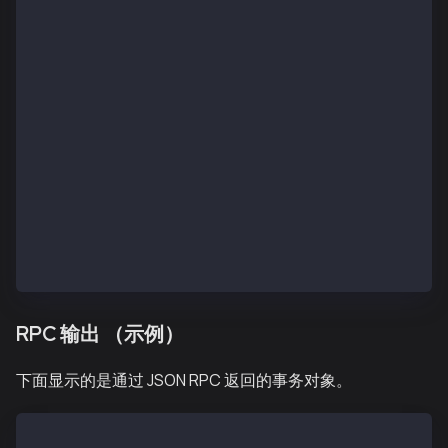
TxHash 762f130342569e9669a4d8547f1248bd2554fbbf3062d
SenderTxHashRLP 0x08f87a8204d219830f4240947b65b75d20
SenderTxHash 762f130342569e9669a4d8547f1248bd2554fbb
    TX(762f130342569e9669a4d8547f1248bd2554fbbf3062d
    Type:          TxTypeValueTransfer
    From:          0xa94f5374Fce5edBC8E2a8697C153316
    To:            0x7b65B75d204aBed71587c9E519a8927
    Nonce:         1234
    GasPrice:      0x19
    GasLimit:      0xf4240
    Value:         0xa
    Signature:     [{"V":"0x25","R":"0xf3d0cd43661ca
    Hex:           08f87a8204d219830f4240947b65b75d2
RPC 输出 （示例）
下面显示的是通过 JSON RPC 返回的事务对象。
{