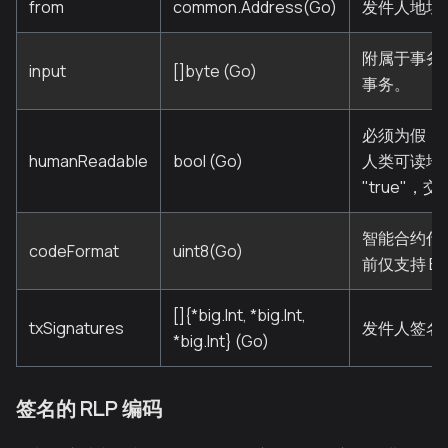
from
common.Address(Go)
发件人地址
附属于事务
input
[]byte (Go)
事务。
必须为假，
humanReadable
bool (Go)
人类可读地
"true"
智能合约代
codeFormat
uint8(Go)
前仅支持 EV
[]{*big.Int, *big.Int,
txSignatures
发件人签名
*big.Int} (Go)
签名的 RLP 编码