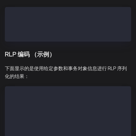
txSignatures (a single signature) = [[v, r, s]]
txSignatures (two signatures) = [[v1, r1, s1], [v2, 
TxHashRLP = type + encode([nonce, gasPrice, gas, to,
TxHash = keccak256(TxHashRLP)
RLP 编码 （示例）
下面显示的是使用给定参数和事务对象信息进行 RLP 序列
化的结果：
ChainID 0x1
PrivateKey 0x45a915e4d060149eb4365960e6a7a45f3343930
PublicKey.X 0x3a514176466fa815ed481ffad09110a2d344f6
PublicKey.Y 0x8072e77939dc03ba44790779b7a1025baf3003
SigRLP 0xf839b5f4088204d219830f4240947b65b75d204abed
SigHash 0xaa7665566c9508140bb91e36a948fc8f61c4518400
Signature f845f84325a0f3d0cd43661cabf53425535817c505
TxHashRLP 0x08f87a8204d219830f4240947b65b75d204abed7