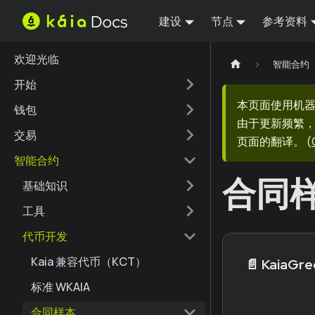
建设
节点
参考资料
欢迎光临
智能合约
开始
本页面使用机
钱包
由于更新频繁，
交易
页面的翻译。
(
智能合约
合同
基础知识
工具
代币开发
Kaia 兼容代币（KCT）
📄️
KaiaGr
标准 WKAIA
合同样本