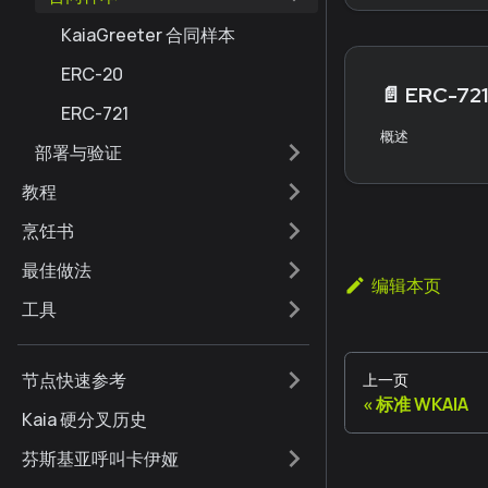
KaiaGreeter 合同样本
ERC-20
📄️
ERC-721
ERC-721
概述
部署与验证
教程
烹饪书
最佳做法
编辑本页
工具
节点快速参考
上一页
标准 WKAIA
Kaia 硬分叉历史
芬斯基亚呼叫卡伊娅