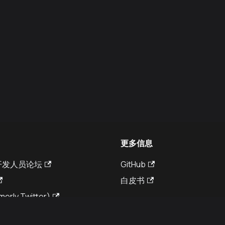
更多信息
a 开发人员论坛
GitHub
白皮书
merly Twitter)
© Kaia DLT Foundation 2026. All rights reserved.