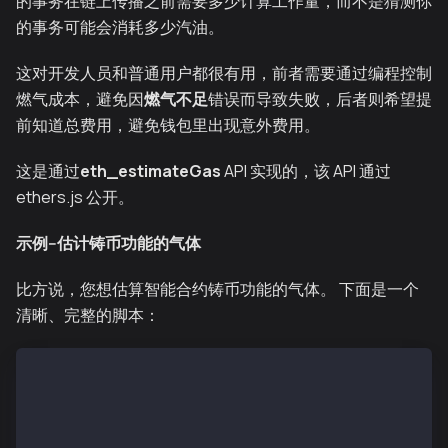
的事务在链上传播之前需要多少计算工作量，而不是猜测你
的事务可能会消耗多少汽油。
这对开发人员和普通用户都很有用，前者需要通过编程控制
燃气成本，避免因
燃气不足
错误而导致失败，后者则希望提
前知道总费用，避免钱包里出现意外费用。
这是通过
eth_estimateGas
API 实现的，该 API 通过
ethers.js 公开。
示例--估计铸币功能的气体
比方说，您想估算智能合约铸币功能的气体。 下面是一个
清晰、完整的脚本：
const { ethers } = require('ethers');
require('dotenv').config();
const GOLD_CONTRACT_ADDRESS = '0xE13d6C18c52c1de9267