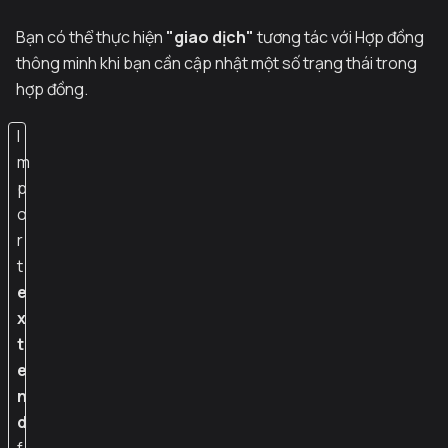
Bạn có thể thực hiện
"giao dịch"
tương tác với Hợp đồng
thông minh khi bạn cần cập nhật một số trạng thái trong
hợp đồng.
I
m
p
o
r
t
e
x
t
e
n
d