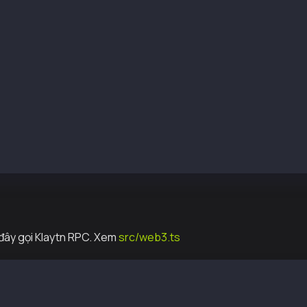
etProtocolVersion()
ndTransaction nếu Klaytn TxType, nếu không thì eth_sendT
ổ sung cho khả năng tương thích Kaikas
endTransaction(obj)
ndRawTransaction nếu Klaytn TxType, nếu không thì eth_se
endSignedTransaction(rlp)
gnTransaction nếu Klaytn TxType, nếu không thì eth_signT
ổ sung cho khả năng tương thích Kaikas
ignTransaction(obj)
đây gọi Klaytn RPC. Xem
src/web3.ts
blockNumber() // klay_blockNumber
etworkID() // net_networkID