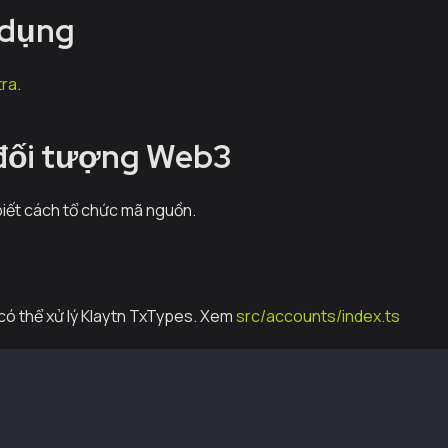
 dụng
tra
.
 đối tượng Web3
iết cách tổ chức mã nguồn.
ó thể xử lý Klaytn TxTypes. Xem
src/accounts/index.ts
 independent functions
ccounts.recoverTransaction(rlp)
ccounts.signTransaction(obj or rlp)
ccounts.signTransactionAsFeePayer(obj or rlp)