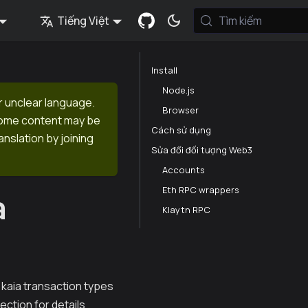
Tiếng Việt
Tìm kiếm
Install
Node.js
r unclear language.
Browser
 Some content may be
Cách sử dụng
anslation by joining
Sửa đổi đối tượng Web3
Accounts
Eth RPC wrappers
a
Klaytn RPC
kaia transaction types
ection for details