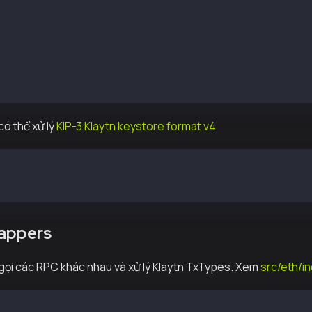
-bound functions
t = web3.eth.accounts.create()
t = web3.eth.accounts.privateKeyToAccount(priv)
t = web3.eth.accounts.decrypt(keystore)
gnTransaction(obj or rlp)
gnTransactionAsFeePayer(obj or rlp)
ó thể xử lý
KIP-3 Klaytn keystore format v4
ccounts.decrypt(keystore)
ccounts.decryptList(keystore)
appers
ọi các RPC khác nhau và xử lý Klaytn TxTypes. Xem
src/eth/in
y_protocolVersion, chuyển về eth_protocolVersion