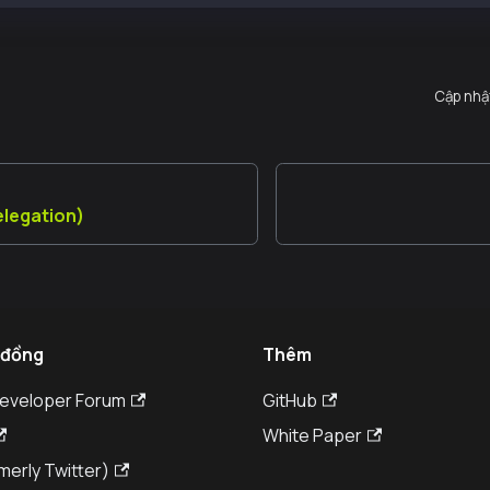
Cập nhậ
elegation)
 đồng
Thêm
Developer Forum
GitHub
White Paper
merly Twitter)