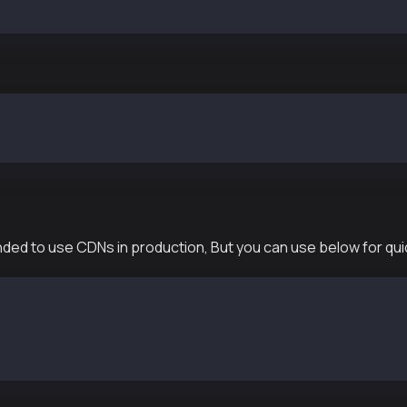
 = new Web3("https://public-en-kairos.node.kaia.io");
b3 } = require("@kaiachain/web3js-ext");
 = new Web3("https://public-en-kairos.node.kaia.io");
nded to use CDNs in production, But you can use below for qui
ttps://cdn.jsdelivr.net/npm/@kaiachain/web3js-ext@latest
ew web3_ext.Web3(window.klaytn);