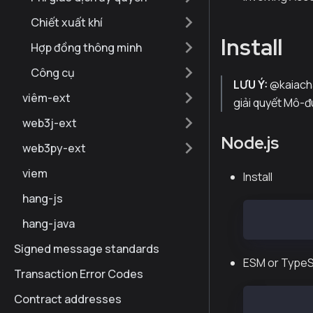
Chiết xuất khí
Install
Hợp đồng thông minh
Công cụ
LƯU Ý:
@kaiacha
viêm-ext
giải quyết Mô-đ
web3j-ext
Node.js
web3py-ext
viem
Install
hang-js
npm instal
hang-java
Signed message standards
ESM or TypeS
Transaction Error Codes
Contract addresses
import { W