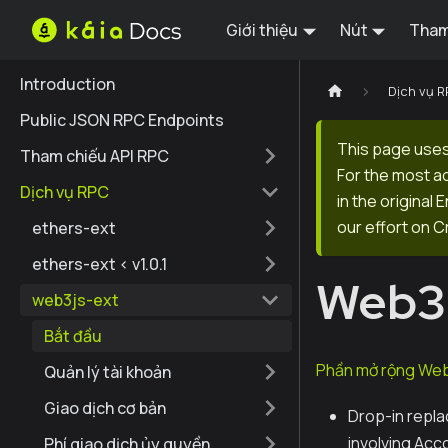
Giới thiệu
Nút
Tham
Introduction
Dịch vụ 
Public JSON RPC Endpoints
This page uses
Tham chiếu API RPC
For the most a
Dịch vụ RPC
in the original
our effort on C
ethers-ext
ethers-ext < v1.0.1
Web3.
web3js-ext
Bắt đầu
Phần mở rộng Web3
Quản lý tài khoản
Giao dịch cơ bản
Drop-in repl
involving Ac
Phí giao dịch ủy quyền