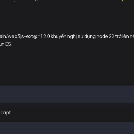
in/web3js-ext@^1.2.0 khuyến nghị sử dụng node 22 trở lên nế
un ES.
l --save @kaiachain/web3js-ext
cript
eb3 } from "@kaiachain/web3js-ext";