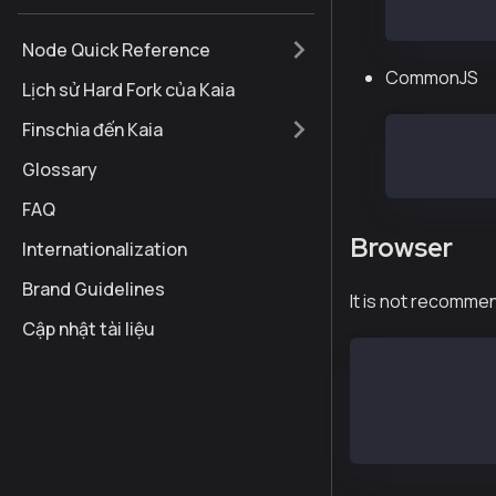
const web3
Node Quick Reference
CommonJS
Lịch sử Hard Fork của Kaia
Finschia đến Kaia
const { We
Glossary
const web3
FAQ
Browser
Internationalization
Brand Guidelines
It is not recomme
Cập nhật tài liệu
<script src="h
<script>
const web3 = n
</script>