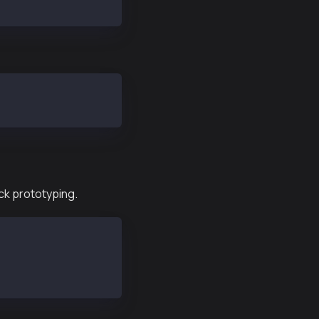
ck prototyping.
/dist/web3js-ext.bundle.js"></script>