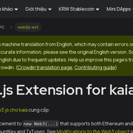
 khảo
Giới thiệu
KRW Stablecoin
Mini DApps
RPC
web3js-ext
 machine translation from English, which may contain errors o
ccurate information, please see the original English version.
 English due to frequent updates. Help us improve this page's tr
rowdin.
(
Crowdin translation page
,
Contributing guide
)
js Extension for kai
.js cho kaia
cung cấp:
acement to
that supports both Ethereum and 
new Web3(...)
countKey and TxTypes. See
Modifications to the Web3 object
s