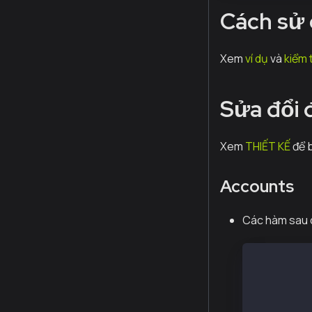
Cách sử
Xem
ví dụ
và
kiểm 
Sửa đổi
Xem
THIẾT KẾ
để b
Accounts
Các hàm sau c
// account
web3.eth.a
web3.eth.a
web3.eth.a