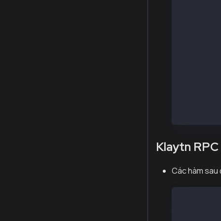
web3.eth.g
// klay_se
// Xử lý b
web3.eth.s
// klay_se
web3.eth.s
// klay_si
// Xử lý b
web3.eth.s
Klaytn RPC
Các hàm sau 
web3.klay.
web3.net.n