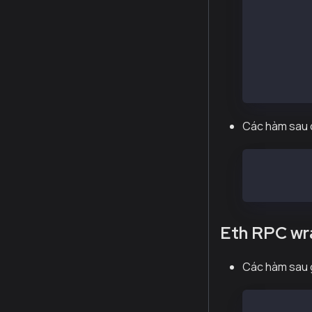
// account
var accoun
var accoun
var accoun
account.si
account.si
Các hàm sau c
web3.eth.a
web3.eth.a
Eth RPC wr
Các hàm sau g
// Thử kla