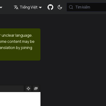
Tiếng Việt
Tìm kiếm
r unclear language.
 Some content may be
anslation by joining