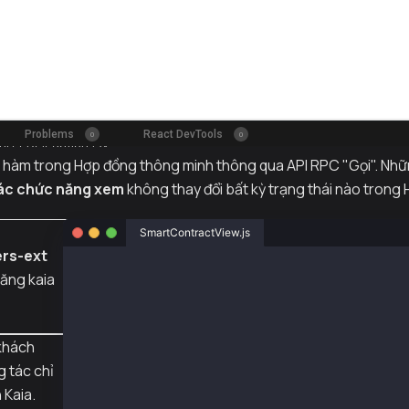
c hàm trong Hợp đồng thông minh thông qua API RPC "Gọi". Nhữn
ác chức năng xem
không thay đổi bất kỳ trạng thái nào trong
SmartContractView.js
rs-ext
import { http, createPublicClient, kairos } f
năng kaia
const publicClient = createPublicClient({
    chain: kairos,
    transport: http(),
khách
});
g tác chỉ
// Example usage
 Kaia.
(async () => {