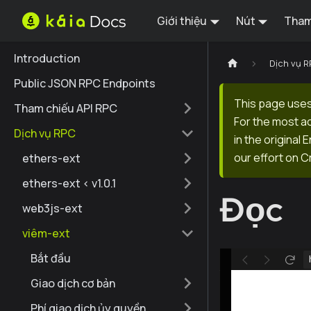
Giới thiệu
Nút
Tham
Introduction
Dịch vụ 
Public JSON RPC Endpoints
This page uses
Tham chiếu API RPC
For the most a
Dịch vụ RPC
in the original
our effort on C
ethers-ext
ethers-ext < v1.0.1
Đọc
web3js-ext
viêm-ext
Bắt đầu
Giao dịch cơ bản
Phí giao dịch ủy quyền