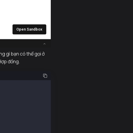
g gì bạn có thể gọi ở
 Hợp đồng.
rom "@kaiachain/viem-ext";