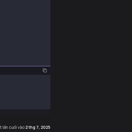
": "uint256", "name": "initNumber", "type": "uint256" }]
08aDC9577c7C2dD505";
tract({
ult);
t lần cuối
vào
2 thg 7, 2025