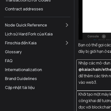
Transaction Error Codes
Contract addresses
Node Quick Reference
Lịch sử Hard Fork của Kaia
Finschia đến Kaia
Bạn có thể gọi cá
đây bị giới hạn ở
c
Glossary
FAQ
Nhập các mô-đun
@kaiachain/ethe
Internationalization
để thêm các tính 
Brand Guidelines
vào web3.
Cập nhật tài liệu
Khởi tạo một máy 
công khai để tươn
đọc với blockchain