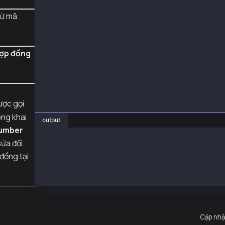
    const abi = [{ "inputs": [{ "internalType
    const address = "0x95Be48607498109030592C
từ mã
    const result = await publicClient.readCon
        address,
        abi,
        functionName: 'number'
hợp đồng
    })
    console.log('Current contract value', res
})();
ợc gọi
ng khai
output
umber
❯ js SmartContractView.js
ửa đổi
Current contract value 123n
 đồng tại
Cập nhậ