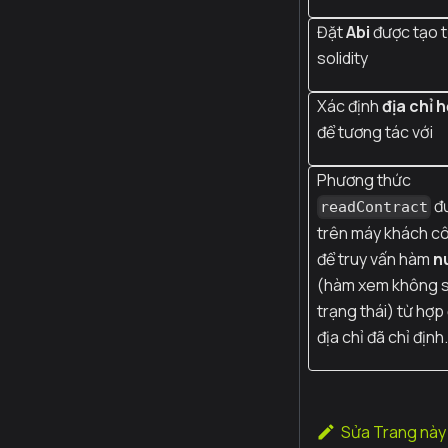
Đặt
Abi
được tạo 
solidity
Xác định
địa chỉ 
để tương tác với
Phương thức
đư
readContract
trên máy khách cô
để truy vấn hàm
n
(hàm xem không s
trạng thái) từ hợp
địa chỉ đã chỉ định.
Sửa Trang này