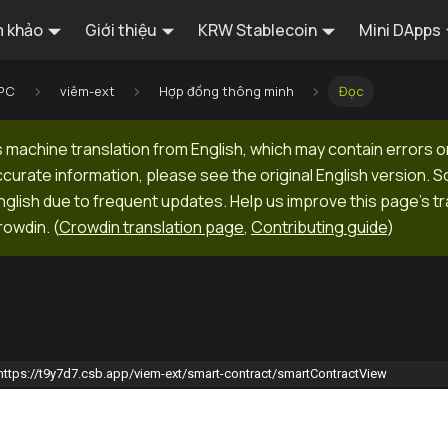
 khảo
Giới thiệu
KRW Stablecoin
Mini DApps
RPC
viêm-ext
Hợp đồng thông minh
Đọc
 machine translation from English, which may contain errors o
ccurate information, please see the original English version.
 English due to frequent updates. Help us improve this page's tr
rowdin.
(
Crowdin translation page
,
Contributing guide
)