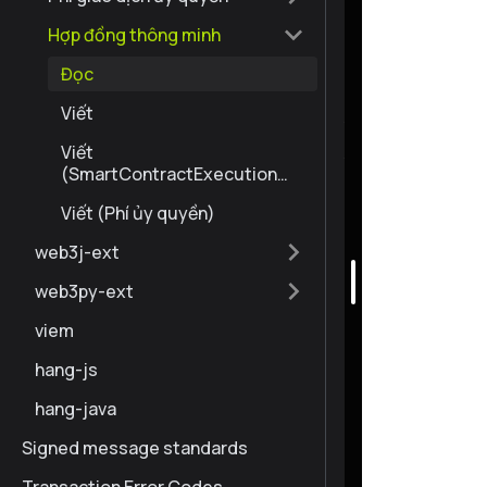
Hợp đồng thông minh
Đọc
Viết
Viết
(SmartContractExecution
TxType)
Viết (Phí ủy quyền)
web3j-ext
web3py-ext
viem
hang-js
hang-java
Signed message standards