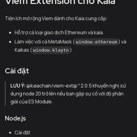
Viem Extension cho Kaia
Tiện ích mở rộng Viem dành cho Kaia cung cấp:
Hỗ trợ cả loại giao dịch Ethereum và kaia.
Làm việc với cả MetaMask (
) và
window.ethereum
Kaikas (
)
window.klaytn
Cài đặt
LƯU Ý:
@kaiachain/viem-ext@^2.0.5 khuyến nghị sử
dụng node 20 trở lên nếu bạn gặp sự cố với độ phân
giải của ES Module.
Node.js
Cài đặt