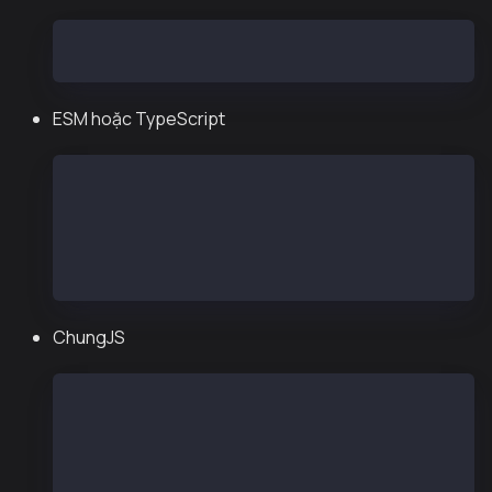
npm install --save @kaiachain/viem-ext
ESM hoặc TypeScript
import { http, createPublicClient, kairos } from
const publicClient = createPublicClient({
    chain: kairos,
    transport: http(),
})
ChungJS
const { http, createPublicClient, kairos } = req
const publicClient = createPublicClient({
    chain: kairos,
    transport: http(),
})