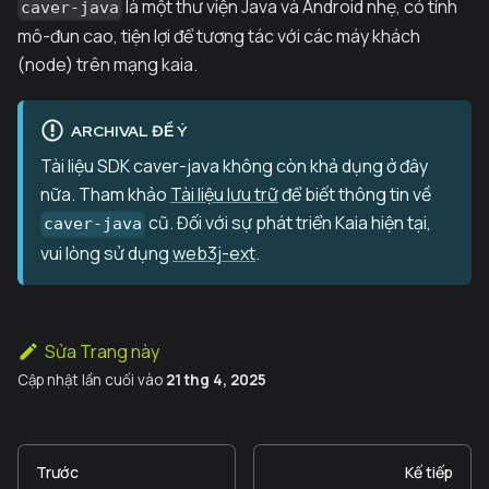
là một thư viện Java và Android nhẹ, có tính
caver-java
mô-đun cao, tiện lợi để tương tác với các máy khách
(node) trên mạng kaia.
ARCHIVAL ĐỂ Ý
Tài liệu SDK caver-java không còn khả dụng ở đây
nữa. Tham khảo
Tài liệu lưu trữ
để biết thông tin về
cũ. Đối với sự phát triển Kaia hiện tại,
caver-java
vui lòng sử dụng
web3j-ext
.
Sửa Trang này
Cập nhật lần cuối
vào
21 thg 4, 2025
Trước
Kế tiếp