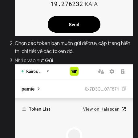
Chọn các token bạn muốn gửi để truy cập trang hiển
thị chi tiết về các token đó.
Nhấp vào nút
Gửi
.