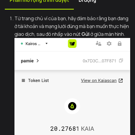
Từ trang chủ ví của bạn, hãy đảm bảo rằng bạn đang
ở tài khoản và mạng lưới đúng mà bạn muốn thực hiện
giao dịch, sau đó nhấp vào nút
Gửi
ở giữa màn hình.