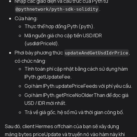
Nhập các giao diện và cấu trúc của Pyth từ
.
@pythnetwork/pyth-sdk-solidity
Cửa hàng:
Thực thể hợp đồng Pyth (pyth).
Mã nguồn giá cho cặp tiền USD/IDR
(usdIdrPriceId).
Phơi bày phương thức
,
updateAndGetUsdIdrPrice
có chức năng:
Tính toán phí cập nhật bằng cách sử dụng hàm
IPyth.getUpdateFee.
Gọi hàm IPyth.updatePriceFeeds với phí yêu cầu.
Gọi hàm IPyth.getPriceNoOlderThan để đọc giá
USD / IDR mới nhất.
Trả về giá gốc, hệ số mũ và thời gian công bố.
Sau đó, client Hermes offchain của bạn sẽ xây dựng
mảng bytes priceUpdate và truyền nó vào hàm này khi