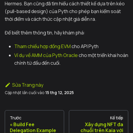
Hermes. Bạn cũng đã tìm hiểu cách thiết kế dựa trên kéo
(pull-based design) của Pyth cho phép bạn kiểm soát
thời điểm và cách thức cập nhật giá diễn ra.
Để biết thêm thông tin, hãy khám phá:
Tham chiếu hợp đồng EVM
cho API Pyth
Ví dụ về AMM của Pyth Oracle
cho một triển khai hoàn
chỉnh từ đầu đến cuối.
Sửa Trang này
Cập nhật lần cuối
vào
15 thg 12, 2025
Trước
Kế tiếp
Build Fee
Xây dựng NFT đa
Delegation Example
chuỗi trên Kaia với