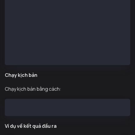
    console.log(error);
    // @ts-ignore
    console.error("\nError calling getLatestPrice:",
    console.log(
      "This usually means the price is older than 60
    );
    console.log("Make sure updatePrice() was called 
  }
}
run();
Chạy kịch bản
Chạy kịch bản bằng cách:
npx tsx scripts/interact.ts
Ví dụ về kết quả đầu ra