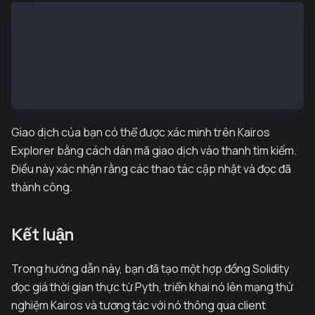
Tx sent: 0x79c5dcb7abd9605b070bf9062ba2e2382272d23d5
Tx confirmed
=== Latest Price from Contract ===
Price Value : 1669784988
Exponent Value : -5
======== —— =========
Giao dịch của bạn có thể được xác minh trên Kairos
Explorer bằng cách dán mã giao dịch vào thanh tìm kiếm.
Điều này xác nhận rằng các thao tác cập nhật và đọc đã
thành công.
Kết luận
Trong hướng dẫn này, bạn đã tạo một hợp đồng Solidity
đọc giá thời gian thực từ Pyth, triển khai nó lên mạng thử
nghiệm Kairos và tương tác với nó thông qua client