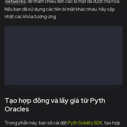
để tham chiếu đến các bí mật đã được mã hóa.
networks
Nếu bạn đã sử dụng các tên bí mật khác nhau, hãy cập
nhật các khóa tương ứng.
import { configVariable } from "hardhat/config";
module.exports = {
  networks: {
    kairos: {
      url: configVariable("KAIROS_RPC_URL"),
      accounts: [configVariable("PRIVATE_KEY")],
    },
  },
};
Tạo hợp đồng và lấy giá từ Pyth
Oracles
Trong phần này, bạn sẽ cài đặt
Pyth Solidity SDK
, tạo hợp