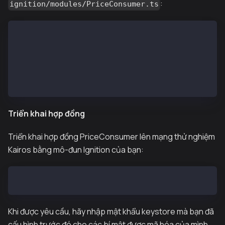
:
ignition/modules/PriceConsumer.ts
import { buildModule } from "@nomicfoundation/hardha
const pythContractAddress = "0x2880ab155794e7179c9ee
export default buildModule("PriceConsumerModule", (m
  const priceConsumer = m.contract("PriceConsumer", 
  return { priceConsumer };
});
Triển khai hợp đồng
Triển khai hợp đồng PriceConsumer lên mạng thử nghiệm
Kairos bằng mô-đun Ignition của bạn:
npx hardhat ignition deploy --network kairos ignitio
Khi được yêu cầu, hãy nhập mật khẩu keystore mà bạn đã
cấu hình trước đó cho các bí mật được mã hóa của mình.