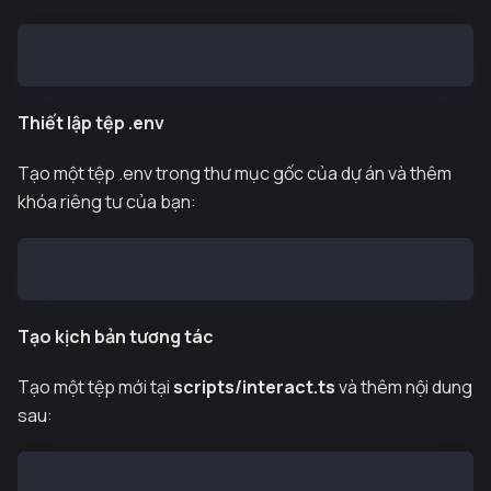
npm install --save-dev tsx @pythnetwork/hermes-clien
Thiết lập tệp .env
Tạo một tệp .env trong thư mục gốc của dự án và thêm
khóa riêng tư của bạn:
PRIVATE_KEY="0xDEAD....." // REPLACE WITH YOUR PRIVA
Tạo kịch bản tương tác
Tạo một tệp mới tại
scripts/interact.ts
và thêm nội dung
sau:
import { HermesClient } from "@pythnetwork/hermes-cl