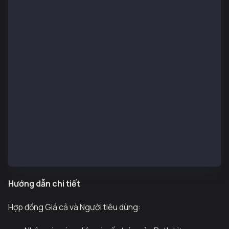
    }
    function getLatestPrice(bytes32 priceFeedId) pub
        // Read the current price from a price feed 
        // Each price feed (e.g., USD/IDR) is identi
        // The complete list of feed IDs is availabl
        PythStructs.Price memory currentBasePrice = 
        // uint256 basePrice = PythUtils.convertToUi
        //   currentBasePrice.price,
        //   currentBasePrice.expo,
        //   18
        // );
        return (currentBasePrice.price, currentBaseP
    }
}
Hướng dẫn chi tiết
Hợp đồng Giá cả và Người tiêu dùng: