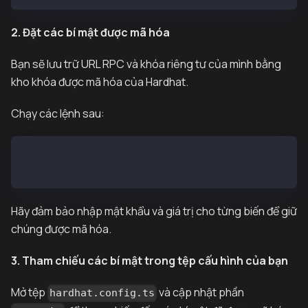
2. Đặt các bí mật được mã hóa
Bạn sẽ lưu trữ URL RPC và khóa riêng tư của mình bằng
kho khóa được mã hóa của Hardhat.
Chạy các lệnh sau:
npx hardhat keystore set KAIROS_RPC_URL
npx hardhat keystore set PRIVATE_KEY
Hãy đảm bảo nhập mật khẩu và giá trị cho từng biến để giữ
chúng được mã hóa.
3. Tham chiếu các bí mật trong tệp cấu hình của bạn
Mở tệp
và cập nhật phần
hardhat.config.ts