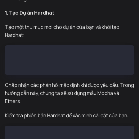
1. Tạo Dự án Hardhat
Tạo một thư mục mới cho dự án của bạn và khởi tạo
Hardhat:
mkdir pyth-kaia-hardhat-example && cd pyth-kaia-hard
npm init -y
npx hardhat@next --init
Chấp nhận các phản hồi mặc định khi được yêu cầu. Trong
hướng dẫn này, chúng ta sẽ sử dụng mẫu Mocha và
Ethers.
Kiểm tra phiên bản Hardhat để xác minh cài đặt của bạn:
npx hardhat --version