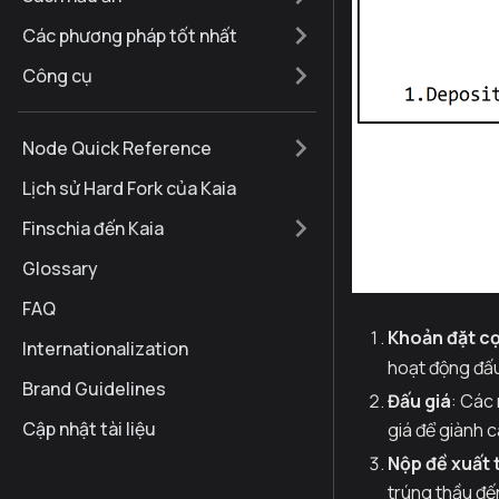
Các phương pháp tốt nhất
Công cụ
Node Quick Reference
Lịch sử Hard Fork của Kaia
Finschia đến Kaia
Glossary
FAQ
Khoản đặt c
Internationalization
hoạt động đấu
Brand Guidelines
Đấu giá
: Các
Cập nhật tài liệu
giá để giành 
Nộp đề xuất 
trúng thầu đế