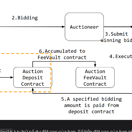
lưu trữ số dư đặt cọc của bạn. Số tiền đặt cọc của bạn ph