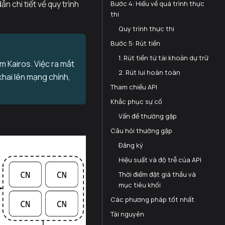
 chi tiết về quy trình
Bước 4: Hiểu về quá trình thực
thi
Quy trình thực thi
Bước 5: Rút tiền
1. Rút tiền từ tài khoản dự trữ
 Kairos. Việc ra mắt
2. Rút lui hoàn toàn
khai lên mạng chính,
Tham chiếu API
Khắc phục sự cố
Vấn đề thường gặp
Câu hỏi thường gặp
Đăng ký
Hiệu suất và độ trễ của API
Thời điểm đặt giá thầu và
mục tiêu khối
Các phương pháp tốt nhất
Tài nguyên