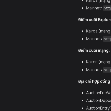
Kairos (mạng
Mainnet:
htt
Điểm cuối Explor
Kairos (mạng
Mainnet:
htt
Điểm cuối mạng:
Kairos (mạng
Mainnet:
htt
Địa chỉ hợp đồng
AuctionFeeVa
AuctionDepos
AuctionEntry