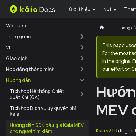
Giới thiệu
Nút
Tham
Welcome
Hướng dẫ
Tổng quan
This page uses
Ví
For the most a
Giao dịch
in the original
our effort on C
Hợp đồng thông minh
Hướng dẫn
Hướng
Tích hợp Hệ thống Chiết
xuất Khí (GA)
MEV c
Tích hợp Dịch vụ ủy quyền phí
Kaia
Hướng dẫn SDK đấu giá Kaia MEV
Kaia v2.1.0
đã giới 
cho người tìm kiếm