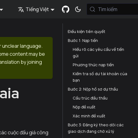
Tiếng Việt
Tìm kiếm
Điều kiện tiên quyết
Bước 1: Nạp tiền
r unclear language.
Hiểu rõ các yêu cầu về tiền
 Some content may be
gửi
anslation by joining
Phương thức nạp tiền
Kiểm tra số dư tài khoản của
bạn
aia
Bước 2: Nộp hồ sơ dự thầu
Cấu trúc đấu thầu
Nộp đề xuất
Xác minh đề xuất
Bước 3: Đăng ký theo dõi các
giao dịch đang chờ xử lý
 các cuộc đấu giá công