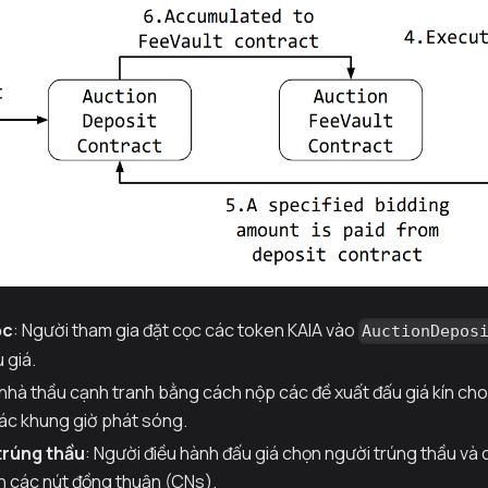
ọc
: Người tham gia đặt cọc các token KAIA vào
AuctionDepos
 giá.
 nhà thầu cạnh tranh bằng cách nộp các đề xuất đấu giá kín ch
các khung giờ phát sóng.
trúng thầu
: Người điều hành đấu giá chọn người trúng thầu và
n các nút đồng thuận (CNs).