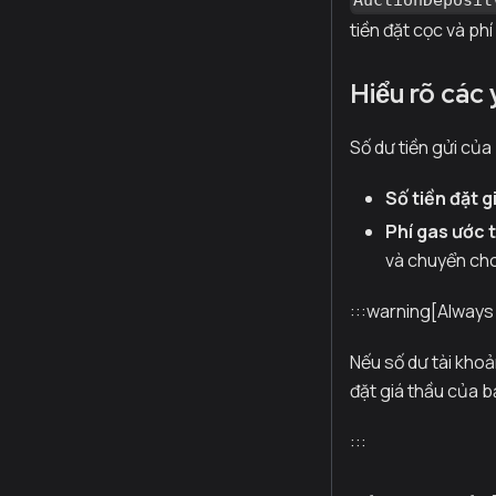
AuctionDeposit
tiền đặt cọc và phí
Hiểu rõ các 
Số dư tiền gửi của
Số tiền đặt g
Phí gas ước 
và chuyển cho
:::warning[Always 
Nếu số dư tài khoả
đặt giá thầu của b
:::