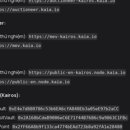
 thử nghiệm):
https://auctioneer-kairos.kaia.io
ps://auctioneer.kaia.io
er:
 thử nghiệm):
https://mev-kairos.kaia.io
ps://mev.kaia.io
 thử nghiệm):
https://public-en-kairos.node.kaia.io
ps://public-en.node.kaia.io
 (Kairos):
ult:
0xE4e7d880786c53b6EA6cfA848Eb3a05eE97b2aCC
itVault:
0x2A168bCdeB9006eC6E71f44B7686c9a9863C1FBc
Point:
0x2fF66A8b9f133ca4774bEAd723b8a92fA1e28480