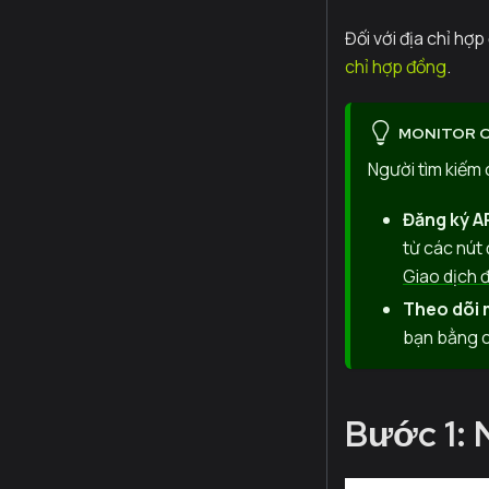
Đối với địa chỉ hợ
chỉ hợp đồng
.
MONITOR C
Người tìm kiếm 
Đăng ký AP
từ các nút
Giao dịch 
Theo dõi 
bạn bằng c
Bước 1: 