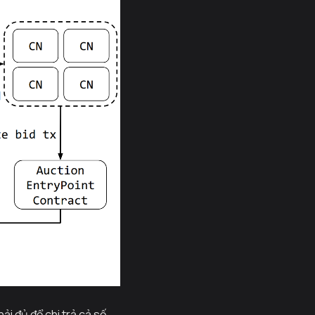
ải đủ để chi trả cả số