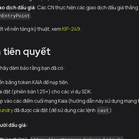
ao dịch đấu giá
: Các CN thực hiện các giao dịch đấu giá thắn
.
nEntryPoint
iết về nền tảng kỹ thuật, xem
KIP-249
.
n tiên quyết
, hãy đảm bảo rằng bạn đã có:
iền bằng token KAIA để nạp tiền.
i đặt (phiên bản 1.25+) cho các ví dụ SDK.
p vào các điểm cuối mạng Kaia (hướng dẫn này sử dụng mạng 
undry
đã được cài đặt (để sử dụng các lệnh
)
cast
ười đấu giá: