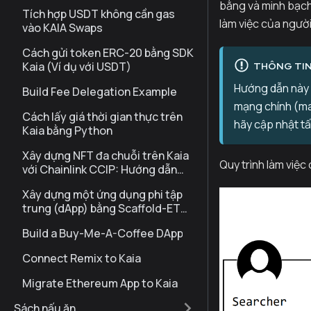
bằng và minh bạch
Tích hợp USDT không cần gas
làm việc của ngườ
vào KAIA Swaps
Cách gửi token ERC-20 bằng SDK
Kaia (Ví dụ với USDT)
THÔNG TI
Hướng dẫn này 
Build Fee Delegation Example
mạng chính (mai
Cách lấy giá thời gian thực trên
hãy cập nhật tấ
Kaia bằng Python
Xây dựng NFT đa chuỗi trên Kaia
Quy trình làm việ
với Chainlink CCIP: Hướng dẫn
thực hành
Xây dựng một ứng dụng phi tập
trung (dApp) bằng Scaffold-ETH
2
Build a Buy-Me-A-Coffee DApp
Connect Remix to Kaia
Migrate Ethereum App to Kaia
Sách nấu ăn