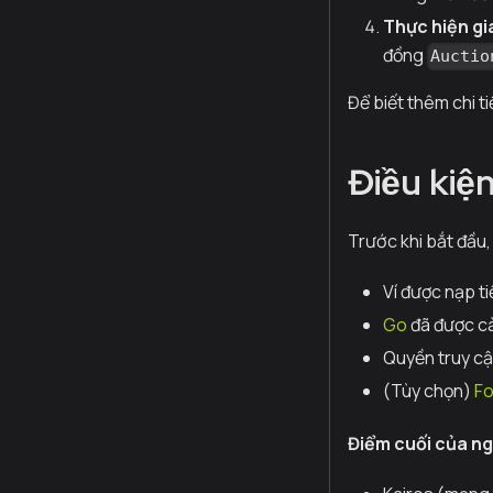
Thực hiện gi
đồng
Auctio
Để biết thêm chi t
Điều kiệ
Trước khi bắt đầu
Ví được nạp t
Go
đã được cà
Quyền truy cậ
(Tùy chọn)
Fo
Điểm cuối của ng