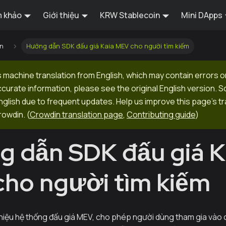
 khảo
Giới thiệu
KRW Stablecoin
Mini DApps
n
Hướng dẫn SDK đấu giá Kaia MEV cho người tìm kiếm
 machine translation from English, which may contain errors o
ccurate information, please see the original English version.
 English due to frequent updates. Help us improve this page's tr
rowdin.
(
Crowdin translation page
,
Contributing guide
)
 dẫn SDK đấu giá K
ho người tìm kiếm
thiệu hệ thống đấu giá MEV, cho phép người dùng tham gia vào