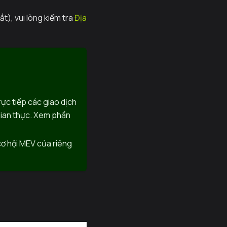
t), vui lòng kiểm tra
Địa
trực tiếp các giao dịch
gian thực. Xem phần
 cơ hội MEV của riêng