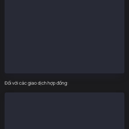
async function main() { 
const tx = {
type: TxType.FeeDelegatedValueTransfer, 
from: senderAddr, 
to: recieverAddr, 
value: parseKaia("0.01"), 
}; 
// Sign transaction by sender
const populatedTx = await senderWallet.populateTrans
const senderTxHashRLP = await senderWallet.signTrans
}
Đối với các giao dịch hợp đồng:
const ethers = require("ethers6"); 
const { Wallet, TxType, parseKaia } = require("@kaia
const senderAddr = "0xa2a8854b1802d8cd5de631e690817c
const senderPriv = "0x0e4ca6d38096ad99324de0dde10858