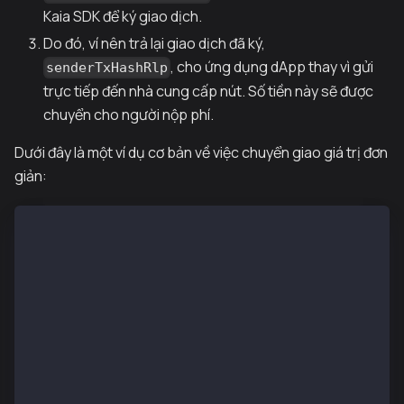
Kaia SDK để ký giao dịch.
Do đó, ví nên trả lại giao dịch đã ký,
, cho ứng dụng dApp thay vì gửi
senderTxHashRlp
trực tiếp đến nhà cung cấp nút. Số tiền này sẽ được
chuyển cho người nộp phí.
Dưới đây là một ví dụ cơ bản về việc chuyển giao giá trị đơn
giản:
const ethers = require("ethers6"); 
const { Wallet, TxType, parseKaia } = require("@kaia
const senderAddr = "0xa2a8854b1802d8cd5de631e690817c
const senderPriv = "0x0e4ca6d38096ad99324de0dde10858
const recieverAddr = "0xc40b6909eb7085590e1c26cb3bec
const provider = new ethers.JsonRpcProvider( "https:
const senderWallet = new Wallet(senderPriv, provider