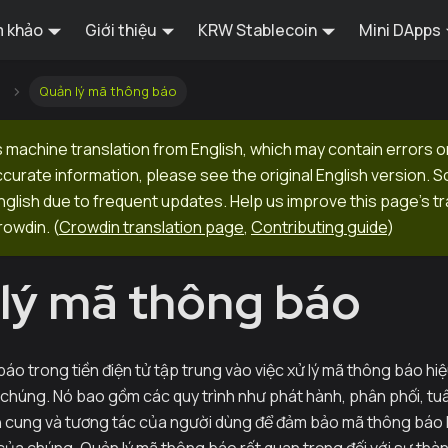
 khảo
Giới thiệu
KRW Stablecoin
Mini DApps
Quản lý mã thông báo
 machine translation from English, which may contain errors o
ccurate information, please see the original English version.
 English due to frequent updates. Help us improve this page's tr
rowdin.
(
Crowdin translation page
,
Contributing guide
)
lý mã thông báo
áo trong tiền điện tử tập trung vào việc xử lý mã thông báo hi
 chúng. Nó bao gồm các quy trình như phát hành, phân phối, tuâ
n cung và tương tác của người dùng để đảm bảo mã thông báo 