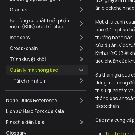
trong hệ sinh thái
án blockchain nào
Oracles
Bộ công cụ phát triển phần
Một khía cạnh qua
mềm (SDK) cho trò chơi
báo được phân bổ 
Indexers
thưởng hoặc bán. 
của dự án. Việc t
Cross-chain
lý như KYC (Biết 
Trình duyệt khối
tiêu chuẩn của khu
Quản lý mã thông báo
Sự tham gia của c
Tài chính nhóm
dựng một cộng đồn
trì sự quan tâm và
thông báo an toàn,
Node Quick Reference
blockchain.
Lịch sử Hard Fork của Kaia
Các nhà cung cấp s
Finschia đến Kaia
Glossary
Tài chính nh