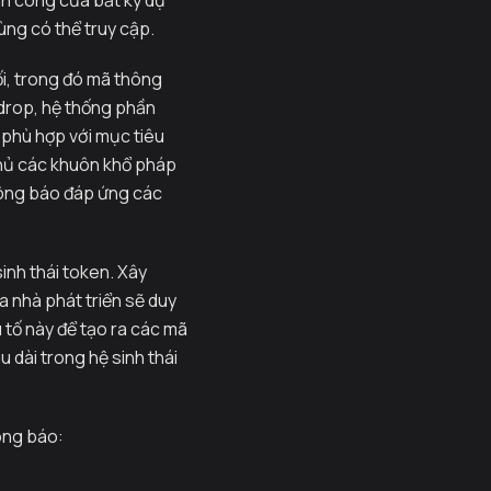
nh công của bất kỳ dự
ùng có thể truy cập.
ối, trong đó mã thông
drop, hệ thống phần
phù hợp với mục tiêu
thủ các khuôn khổ pháp
hông báo đáp ứng các
inh thái token. Xây
 nhà phát triển sẽ duy
 tố này để tạo ra các mã
 dài trong hệ sinh thái
ông báo: