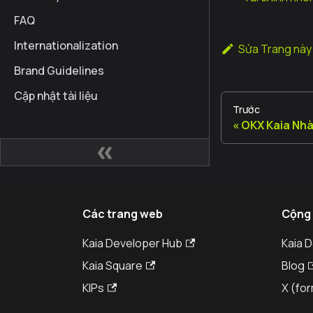
FAQ
Internationalization
Sửa Trang này
Brand Guidelines
Cập nhật tài liệu
Trước
OKX Kaia Nh
Các trang web
Cộng
Kaia Developer Hub
Kaia 
Kaia Square
Blog
KIPs
X (for