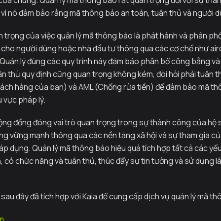
 của chúng. Quản lý mã thông báo rất quan trọng đối với sự thà
 vì nó đảm bảo rằng mã thông báo an toàn, tuân thủ và người d
n trọng của việc quản lý mã thông báo là phát hành và phân ph
cho người dùng hoặc nhà đầu tư thông qua các cơ chế như air
Quản lý đúng các quy trình này đảm bảo phân bổ công bằng và 
uân thủ quy định cũng quan trọng không kém, đòi hỏi phải tuân 
khách hàng của bạn) và AML (Chống rửa tiền) để đảm bảo mã t
 vực pháp lý.
ộng đồng đóng vai trò quan trọng trong sự thành công của hệ s
g vững mạnh thông qua các nền tảng xã hội và sự tham gia của
 áp dụng. Quản lý mã thông báo hiệu quả tích hợp tất cả các yếu
 có chức năng và tuân thủ, thúc đẩy sự tin tưởng và sử dụng lâu
au đây đã tích hợp với Kaia để cung cấp dịch vụ quản lý mã th
óm