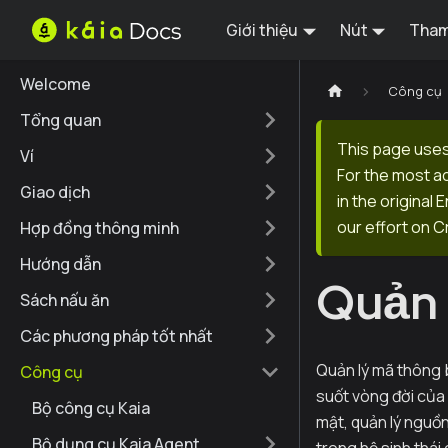
Giới thiệu
Nút
Tham
Welcome
Công cụ
Tổng quan
This page uses
Ví
For the most a
Giao dịch
in the original
our effort on C
Hợp đồng thông minh
Hướng dẫn
Quản 
Sách nấu ăn
Các phương pháp tốt nhất
Quản lý mã thông b
Công cụ
suốt vòng đời của
Bộ công cụ Kaia
mật, quản lý nguồ
Bộ dụng cụ Kaia Agent