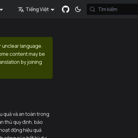
Tiếng Việt
Tìm kiếm
r unclear language.
 Some content may be
anslation by joining
ệu quả và an toàn trong
n thủ quy định, bảo
hoạt động hiệu quả