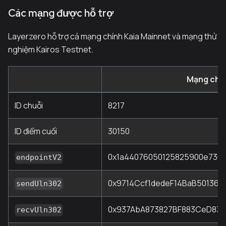
Các mạng được hỗ trợ
Layerzero hỗ trợ cả mạng chính Kaia Mainnet và mạng thử
nghiệm Kairos Testnet.
Mạng chí
ID chuỗi
8217
ID điểm cuối
30150
0x1a44076050125825900e736c
endpointV2
0x9714Ccf1dedeF14BaB50136
sendUln302
0x937AbA873827BF883CeD83
recvUln302