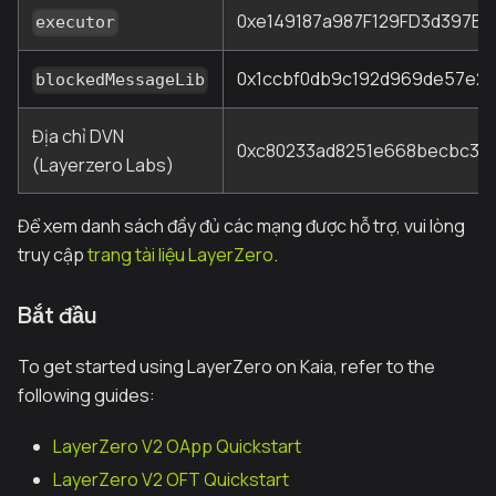
0xe149187a987F129FD3d397E
executor
0x1ccbf0db9c192d969de57e25
blockedMessageLib
Địa chỉ DVN
0xc80233ad8251e668becbc3b0
(Layerzero Labs)
Để xem danh sách đầy đủ các mạng được hỗ trợ, vui lòng
truy cập
trang tài liệu LayerZero
.
Bắt đầu
To get started using LayerZero on Kaia, refer to the
following guides:
LayerZero V2 OApp Quickstart
LayerZero V2 OFT Quickstart