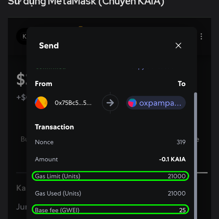
Sử dụng MetaMask (Chuyển KAIA)