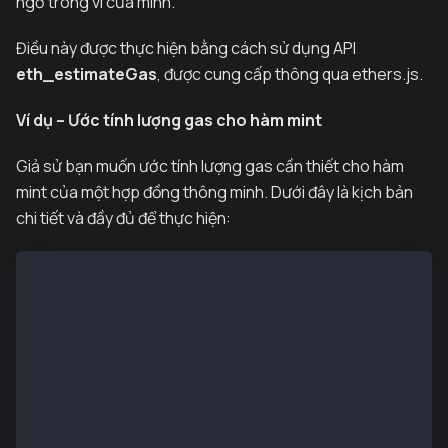
ngờ trong ví của mình.
Điều này được thực hiện bằng cách sử dụng API
eth_estimateGas
, được cung cấp thông qua ethers.js.
Ví dụ – Ước tính lượng gas cho hàm mint
Giả sử bạn muốn ước tính lượng gas cần thiết cho hàm
mint của một hợp đồng thông minh. Dưới đây là kịch bản
chi tiết và đầy đủ để thực hiện:
const { ethers } = require('ethers');
require('dotenv').config();
const GOLD_CONTRACT_ADDRESS = '0xE13d6C18c52c1de9267
const AMOUNT_TO_SEND = ethers.parseUnits('20', 18); 
// minimal ABI for the `mint` function
const MINT_ABI = [
  {