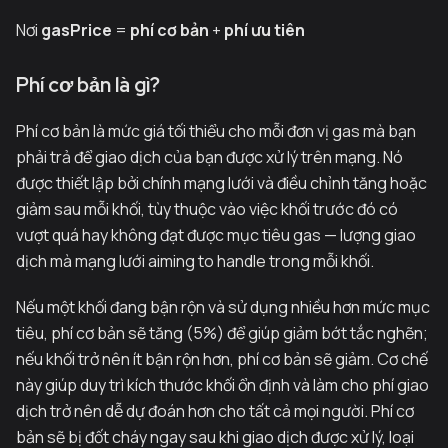
Nơi
gasPrice
=
phí cơ bản
+
phí ưu tiên
Phí cơ bản là gì?
Phí cơ bản là mức giá tối thiểu cho mỗi đơn vị gas mà bạn
phải trả để giao dịch của bạn được xử lý trên mạng. Nó
được thiết lập bởi chính mạng lưới và điều chỉnh tăng hoặc
giảm sau mỗi khối, tùy thuộc vào việc khối trước đó có
vượt quá hay không đạt được mục tiêu gas — lượng giao
dịch mà mạng lưới aiming to handle trong mỗi khối.
Nếu một khối đang bận rộn và sử dụng nhiều hơn mức mục
tiêu, phí cơ bản sẽ tăng (5%) để giúp giảm bớt tắc nghẽn;
nếu khối trở nên ít bận rộn hơn, phí cơ bản sẽ giảm. Cơ chế
này giúp duy trì kích thước khối ổn định và làm cho phí giao
dịch trở nên dễ dự đoán hơn cho tất cả mọi người. Phí cơ
bản sẽ bị đốt cháy ngay sau khi giao dịch được xử lý, loại