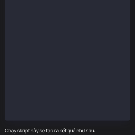
      to: GOLD_CONTRACT_ADDRESS, 
      from: wallet.address, 
      data: encodedData 
    });
    // gasPrice
    const gasPrice = await provider.getFeeData();
    console.log("Estimated Gas for mint:", estimated
    console.log("Estimated GasPrice for mint:", gasP
    return estimatedGas;
  } catch (error) {
    console.error('Gas estimation failed!', error.re
    throw error;
  }
}
estimateMintGas().catch((err) => console.error('Erro
Chạy skript này sẽ tạo ra kết quả như sau: