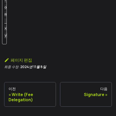
r
o
m
_
x
y
페이지 편집
최종 수정:
2024년 11월 8일
이전
다음
Write (Fee
Signature
Delegation)